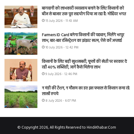
बागवानी को लाभकारी व्यवसाय बनाने के लिए किसानों को
बीज से बाजार तक पूरा सहयोग दिया जा रहा है: मोहिंदर भगत
15 July 2026 - 11:43 AM
Farmers ID Card बनेगा किसानों की पहचान, मिलेंगे भरपूर
लाभ, बार-बार रजिस्ट्रेशन का झंझट खत्म, ऐसे करें अप्लाई
10 July 2026 - 12:42 PM
किसानों के लिए बड़ी खुशखबरी, फूलों की खेती पर सरकार दे
रही 40% सब्सिडी, जानें कैसे मिलेगा लाभ
9 July 2026 - 12:46 PM
न मंडी की टेंशन, न मौसम का डर! इस फसल से किसान कमा रहे
लाखों रुपये
8 July 2026 - 6:07 PM
© Copyright 2026, All Rights Reserved to HindiKhabar.Com