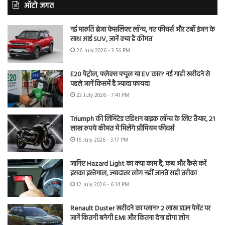
ऑटो जगत
नई मारुति ब्रेजा फेसलिफ्ट लॉन्च, नए फीचर्स और टर्बो इंजन के
साथ आई SUV, जानें क्या है कीमत
26 July 2026 - 3:56 PM
E20 पेट्रोल, फ्लेक्स फ्यूल या EV कार? नई गाड़ी खरीदने से
पहले जानें किसमें है ज्यादा फायदा
23 July 2026 - 7:41 PM
Triumph की लिमिटेड एडिशन बाइक लॉन्च के लिए तैयार, 21
लाख रुपये कीमत में मिलेंगे प्रीमियम फीचर्स
16 July 2026 - 3:17 PM
जानिए Hazard Light का क्या काम है, कब और कैसे करें
इसका इस्तेमाल, ज्यादातर लोग नहीं जानते सही तरीका
12 July 2026 - 6:14 PM
Renault Duster खरीदने का प्लान? 2 लाख डाउन पेमेंट पर
जानें कितनी बनेगी EMI और कितना देना होगा लोन