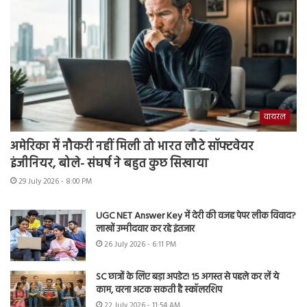
वायरल
अमेरिका में नौकरी नहीं मिली तो भारत लौटे सॉफ्टवेयर
इंजीनियर, बोले- संघर्ष ने बहुत कुछ सिखाया
29 July 2026 - 8:00 PM
UGC NET Answer Key में देरी की वजह पेपर लीक विवाद?
लाखों उम्मीदवार कर रहे इंतजार
26 July 2026 - 6:11 PM
SC छात्रों के लिए बड़ा अपडेट! 15 अगस्त से पहले कर लें ये
काम, वरना अटक सकती है स्कॉलरशिप
22 July 2026 - 11:54 AM