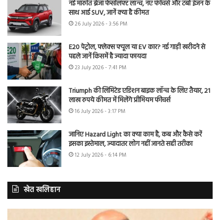
नई मारुति ब्रेजा फेसलिफ्ट लॉन्च, नए फीचर्स और टर्बो इंजन के
साथ आई SUV, जानें क्या है कीमत
26 July 2026 - 3:56 PM
E20 पेट्रोल, फ्लेक्स फ्यूल या EV कार? नई गाड़ी खरीदने से
पहले जानें किसमें है ज्यादा फायदा
23 July 2026 - 7:41 PM
Triumph की लिमिटेड एडिशन बाइक लॉन्च के लिए तैयार, 21
लाख रुपये कीमत में मिलेंगे प्रीमियम फीचर्स
16 July 2026 - 3:17 PM
जानिए Hazard Light का क्या काम है, कब और कैसे करें
इसका इस्तेमाल, ज्यादातर लोग नहीं जानते सही तरीका
12 July 2026 - 6:14 PM
खेत खलिहान