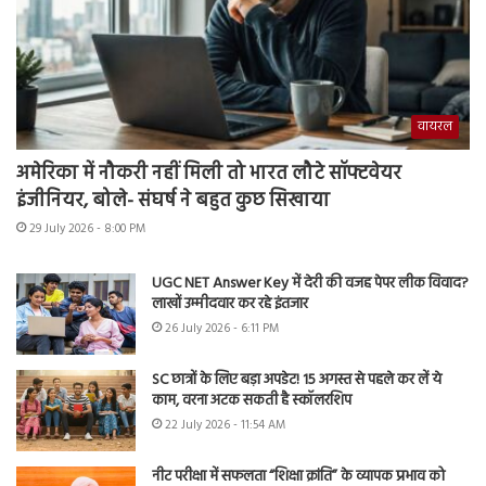
वायरल
अमेरिका में नौकरी नहीं मिली तो भारत लौटे सॉफ्टवेयर
इंजीनियर, बोले- संघर्ष ने बहुत कुछ सिखाया
29 July 2026 - 8:00 PM
UGC NET Answer Key में देरी की वजह पेपर लीक विवाद?
लाखों उम्मीदवार कर रहे इंतजार
26 July 2026 - 6:11 PM
SC छात्रों के लिए बड़ा अपडेट! 15 अगस्त से पहले कर लें ये
काम, वरना अटक सकती है स्कॉलरशिप
22 July 2026 - 11:54 AM
नीट परीक्षा में सफलता “शिक्षा क्रांति” के व्यापक प्रभाव को