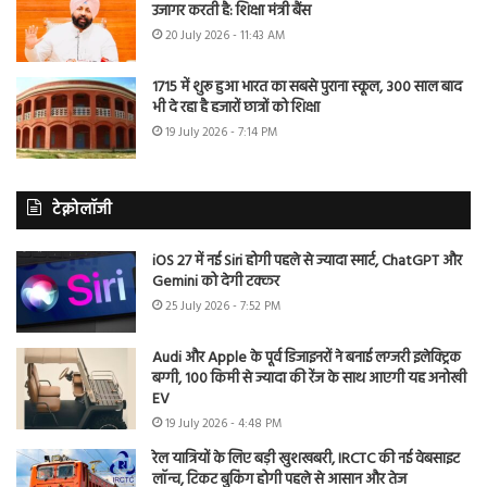
उजागर करती है: शिक्षा मंत्री बैंस
20 July 2026 - 11:43 AM
1715 में शुरू हुआ भारत का सबसे पुराना स्कूल, 300 साल बाद
भी दे रहा है हजारों छात्रों को शिक्षा
19 July 2026 - 7:14 PM
टेक्नोलॉजी
iOS 27 में नई Siri होगी पहले से ज्यादा स्मार्ट, ChatGPT और
Gemini को देगी टक्कर
25 July 2026 - 7:52 PM
Audi और Apple के पूर्व डिजाइनरों ने बनाई लग्जरी इलेक्ट्रिक
बग्गी, 100 किमी से ज्यादा की रेंज के साथ आएगी यह अनोखी
EV
19 July 2026 - 4:48 PM
रेल यात्रियों के लिए बड़ी खुशखबरी, IRCTC की नई वेबसाइट
लॉन्च, टिकट बुकिंग होगी पहले से आसान और तेज