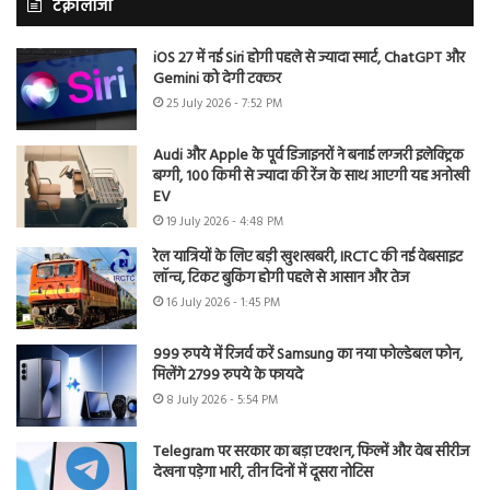
टेक्नोलॉजी
iOS 27 में नई Siri होगी पहले से ज्यादा स्मार्ट, ChatGPT और
Gemini को देगी टक्कर
25 July 2026 - 7:52 PM
Audi और Apple के पूर्व डिजाइनरों ने बनाई लग्जरी इलेक्ट्रिक
बग्गी, 100 किमी से ज्यादा की रेंज के साथ आएगी यह अनोखी
EV
19 July 2026 - 4:48 PM
रेल यात्रियों के लिए बड़ी खुशखबरी, IRCTC की नई वेबसाइट
लॉन्च, टिकट बुकिंग होगी पहले से आसान और तेज
16 July 2026 - 1:45 PM
999 रुपये में रिजर्व करें Samsung का नया फोल्डेबल फोन,
मिलेंगे 2799 रुपये के फायदे
8 July 2026 - 5:54 PM
Telegram पर सरकार का बड़ा एक्शन, फिल्में और वेब सीरीज
देखना पड़ेगा भारी, तीन दिनों में दूसरा नोटिस