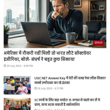
वायरल
अमेरिका में नौकरी नहीं मिली तो भारत लौटे सॉफ्टवेयर
इंजीनियर, बोले- संघर्ष ने बहुत कुछ सिखाया
29 July 2026 - 8:00 PM
UGC NET Answer Key में देरी की वजह पेपर लीक विवाद?
लाखों उम्मीदवार कर रहे इंतजार
26 July 2026 - 6:11 PM
SC छात्रों के लिए बड़ा अपडेट! 15 अगस्त से पहले कर लें ये
काम, वरना अटक सकती है स्कॉलरशिप