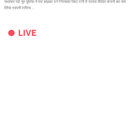
फटाफट पढ़ें नूंह पुलिस ने छह साइबर ठग गिरफ्तार किए ठगी में नटराज पेंसिल कंपनी का नाम
लिया नकली एटीएम…