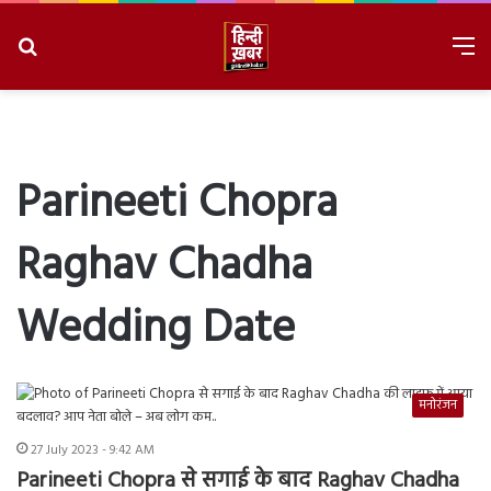
Search
M
for
8/6/2026, 8:27:42 AM
Parineeti Chopra
Raghav Chadha
Wedding Date
मनोरंजन
27 July 2023 - 9:42 AM
Parineeti Chopra से सगाई के बाद Raghav Chadha