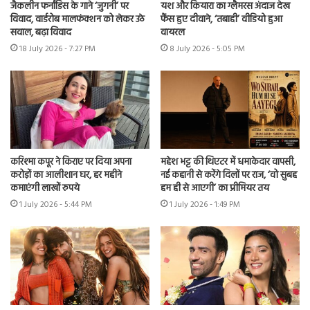
जैकलीन फर्नांडिस के गाने ‘जुगनी’ पर
यश और कियारा का ग्लैमरस अंदाज देख
विवाद, वार्डरोब मालफंक्शन को लेकर उठे
फैंस हुए दीवाने, ‘तबाही’ वीडियो हुआ
सवाल, बढ़ा विवाद
वायरल
18 July 2026 - 7:27 PM
8 July 2026 - 5:05 PM
करिश्मा कपूर ने किराए पर दिया अपना
महेश भट्ट की थिएटर में धमाकेदार वापसी,
करोड़ों का आलीशान घर, हर महीने
नई कहानी से करेंगे दिलों पर राज, ‘वो सुबह
कमाएंगी लाखों रुपये
हम ही से आएगी’ का प्रीमियर तय
1 July 2026 - 5:44 PM
1 July 2026 - 1:49 PM