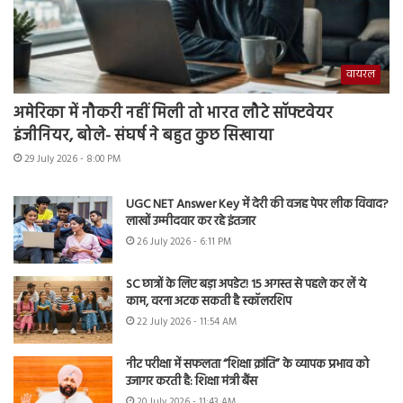
वायरल
अमेरिका में नौकरी नहीं मिली तो भारत लौटे सॉफ्टवेयर
इंजीनियर, बोले- संघर्ष ने बहुत कुछ सिखाया
29 July 2026 - 8:00 PM
UGC NET Answer Key में देरी की वजह पेपर लीक विवाद?
लाखों उम्मीदवार कर रहे इंतजार
26 July 2026 - 6:11 PM
SC छात्रों के लिए बड़ा अपडेट! 15 अगस्त से पहले कर लें ये
काम, वरना अटक सकती है स्कॉलरशिप
22 July 2026 - 11:54 AM
नीट परीक्षा में सफलता “शिक्षा क्रांति” के व्यापक प्रभाव को
उजागर करती है: शिक्षा मंत्री बैंस
20 July 2026 - 11:43 AM