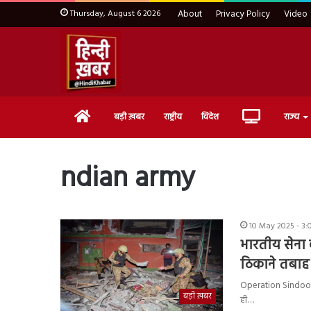
Thursday, August 6 2026
About
Privacy Policy
Video
Home
Live
बड़ी ख़बर
राष्ट्रीय
विदेश
राज्य
TV
ndian army
10 May 2025 - 3:
भारतीय सेना क
ठिकाने तबाह :
Operation Sindoor : 
बड़ी ख़बर
ही…