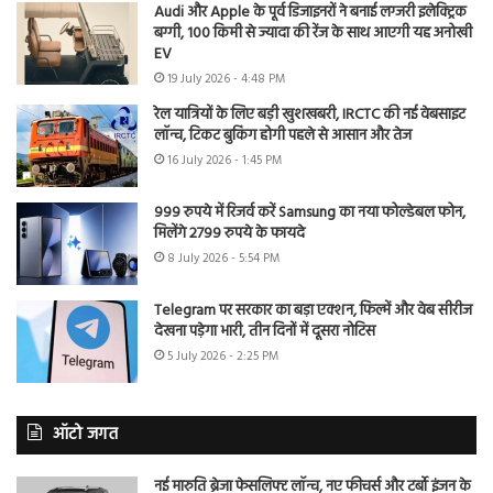
Audi और Apple के पूर्व डिजाइनरों ने बनाई लग्जरी इलेक्ट्रिक
बग्गी, 100 किमी से ज्यादा की रेंज के साथ आएगी यह अनोखी
EV
19 July 2026 - 4:48 PM
रेल यात्रियों के लिए बड़ी खुशखबरी, IRCTC की नई वेबसाइट
लॉन्च, टिकट बुकिंग होगी पहले से आसान और तेज
16 July 2026 - 1:45 PM
999 रुपये में रिजर्व करें Samsung का नया फोल्डेबल फोन,
मिलेंगे 2799 रुपये के फायदे
8 July 2026 - 5:54 PM
Telegram पर सरकार का बड़ा एक्शन, फिल्में और वेब सीरीज
देखना पड़ेगा भारी, तीन दिनों में दूसरा नोटिस
5 July 2026 - 2:25 PM
ऑटो जगत
नई मारुति ब्रेजा फेसलिफ्ट लॉन्च, नए फीचर्स और टर्बो इंजन के