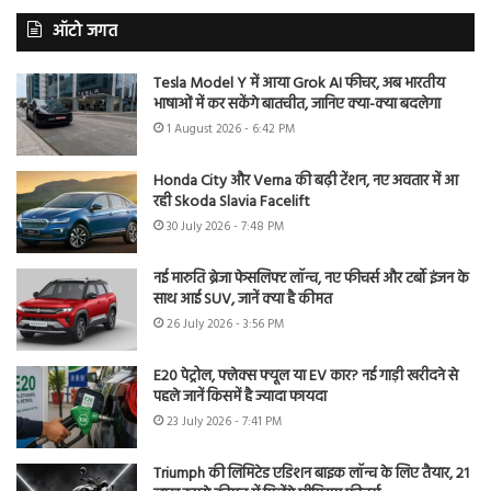
ऑटो जगत
Tesla Model Y में आया Grok AI फीचर, अब भारतीय
भाषाओं में कर सकेंगे बातचीत, जानिए क्या-क्या बदलेगा
1 August 2026 - 6:42 PM
Honda City और Verna की बढ़ी टेंशन, नए अवतार में आ
रही Skoda Slavia Facelift
30 July 2026 - 7:48 PM
नई मारुति ब्रेजा फेसलिफ्ट लॉन्च, नए फीचर्स और टर्बो इंजन के
साथ आई SUV, जानें क्या है कीमत
26 July 2026 - 3:56 PM
E20 पेट्रोल, फ्लेक्स फ्यूल या EV कार? नई गाड़ी खरीदने से
पहले जानें किसमें है ज्यादा फायदा
23 July 2026 - 7:41 PM
Triumph की लिमिटेड एडिशन बाइक लॉन्च के लिए तैयार, 21