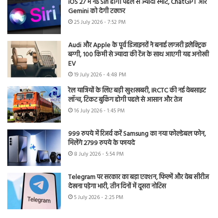
iOS 27 में नई Siri होगी पहले से ज्यादा स्मार्ट, ChatGPT और
Gemini को देगी टक्कर
25 July 2026 - 7:52 PM
Audi और Apple के पूर्व डिजाइनरों ने बनाई लग्जरी इलेक्ट्रिक
बग्गी, 100 किमी से ज्यादा की रेंज के साथ आएगी यह अनोखी
EV
19 July 2026 - 4:48 PM
रेल यात्रियों के लिए बड़ी खुशखबरी, IRCTC की नई वेबसाइट
लॉन्च, टिकट बुकिंग होगी पहले से आसान और तेज
16 July 2026 - 1:45 PM
999 रुपये में रिजर्व करें Samsung का नया फोल्डेबल फोन,
मिलेंगे 2799 रुपये के फायदे
8 July 2026 - 5:54 PM
Telegram पर सरकार का बड़ा एक्शन, फिल्में और वेब सीरीज
देखना पड़ेगा भारी, तीन दिनों में दूसरा नोटिस
5 July 2026 - 2:25 PM