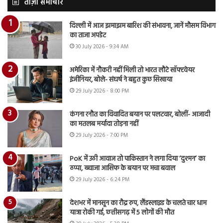
ताज़ा समाचार
दिल्ली में आज झमाझम बारिश की संभावना, जानें मौसम विभाग
का ताजा अपडेट
30 July 2026 - 9:34 AM
अमेरिका में नौकरी नहीं मिली तो भारत लौटे सॉफ्टवेयर
इंजीनियर, बोले- संघर्ष ने बहुत कुछ सिखाया
29 July 2026 - 8:00 PM
कंगना रनौत का विवादित बयान पर पलटवार, बोलीं- आजादी
का मतलब मर्यादा तोड़ना नहीं
29 July 2026 - 7:00 PM
PoK में उठी आवाज तो पाकिस्तान ने लगा दिया ‘दुश्मन’ का
ठप्पा, ख्वाजा आसिफ के बयान पर मचा बवाल
29 July 2026 - 6:24 PM
देशभर में मानसून का रौद्र रुप, लैंडस्लाइड के चलते चार धाम
यात्रा रोकी गई, छत्तीसगढ़ में 5 लोगों की मौत