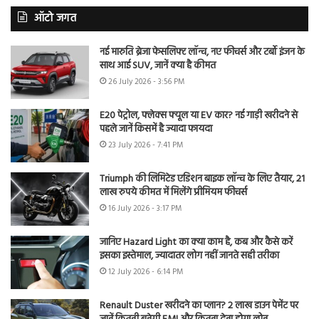
ऑटो जगत
नई मारुति ब्रेजा फेसलिफ्ट लॉन्च, नए फीचर्स और टर्बो इंजन के
साथ आई SUV, जानें क्या है कीमत
26 July 2026 - 3:56 PM
E20 पेट्रोल, फ्लेक्स फ्यूल या EV कार? नई गाड़ी खरीदने से
पहले जानें किसमें है ज्यादा फायदा
23 July 2026 - 7:41 PM
Triumph की लिमिटेड एडिशन बाइक लॉन्च के लिए तैयार, 21
लाख रुपये कीमत में मिलेंगे प्रीमियम फीचर्स
16 July 2026 - 3:17 PM
जानिए Hazard Light का क्या काम है, कब और कैसे करें
इसका इस्तेमाल, ज्यादातर लोग नहीं जानते सही तरीका
12 July 2026 - 6:14 PM
Renault Duster खरीदने का प्लान? 2 लाख डाउन पेमेंट पर