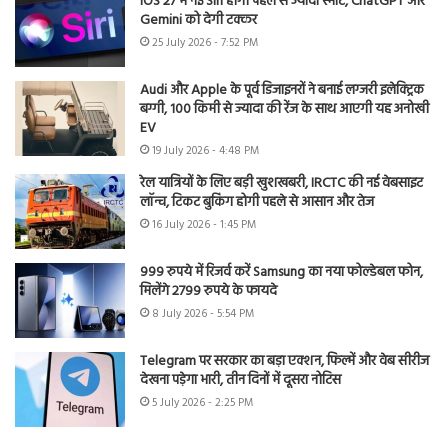
iOS 27 में नई Siri होगी पहले से ज्यादा स्मार्ट, ChatGPT और
Gemini को देगी टक्कर
25 July 2026 - 7:52 PM
Audi और Apple के पूर्व डिजाइनरों ने बनाई लग्जरी इलेक्ट्रिक
बग्गी, 100 किमी से ज्यादा की रेंज के साथ आएगी यह अनोखी
EV
19 July 2026 - 4:48 PM
रेल यात्रियों के लिए बड़ी खुशखबरी, IRCTC की नई वेबसाइट
लॉन्च, टिकट बुकिंग होगी पहले से आसान और तेज
16 July 2026 - 1:45 PM
999 रुपये में रिजर्व करें Samsung का नया फोल्डेबल फोन,
मिलेंगे 2799 रुपये के फायदे
8 July 2026 - 5:54 PM
Telegram पर सरकार का बड़ा एक्शन, फिल्में और वेब सीरीज
देखना पड़ेगा भारी, तीन दिनों में दूसरा नोटिस
5 July 2026 - 2:25 PM