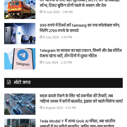
रेल यात्रियों के लिए बड़ी खुशखबरी, IRCTC की नई वेबसाइट
लॉन्च, टिकट बुकिंग होगी पहले से आसान और तेज
16 July 2026 - 1:45 PM
999 रुपये में रिजर्व करें Samsung का नया फोल्डेबल फोन,
मिलेंगे 2799 रुपये के फायदे
8 July 2026 - 5:54 PM
Telegram पर सरकार का बड़ा एक्शन, फिल्में और वेब सीरीज
देखना पड़ेगा भारी, तीन दिनों में दूसरा नोटिस
5 July 2026 - 2:25 PM
ऑटो जगत
सड़क हादसे रोकने के लिए नई तकनीक की तैयारी, अब
गाड़ियां आपस में करेंगी बातचीत, ड्राइवर को पहले मिलेगा अलर्ट
6 August 2026 - 5:33 PM
Tesla Model Y में आया Grok AI फीचर, अब भारतीय
भाषाओं में कर सकेंगे बातचीत, जानिए क्या-क्या बदलेगा