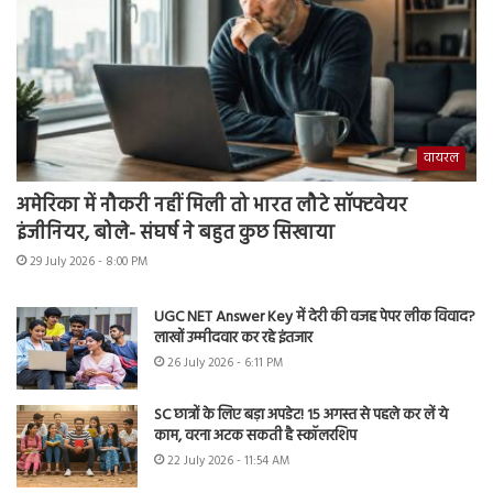
वायरल
अमेरिका में नौकरी नहीं मिली तो भारत लौटे सॉफ्टवेयर
इंजीनियर, बोले- संघर्ष ने बहुत कुछ सिखाया
29 July 2026 - 8:00 PM
UGC NET Answer Key में देरी की वजह पेपर लीक विवाद?
लाखों उम्मीदवार कर रहे इंतजार
26 July 2026 - 6:11 PM
SC छात्रों के लिए बड़ा अपडेट! 15 अगस्त से पहले कर लें ये
काम, वरना अटक सकती है स्कॉलरशिप
22 July 2026 - 11:54 AM