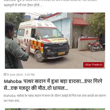
Mahoba: यूुपी के महोबा जिले में मंगलवार को भीषण सड़क हादसा हो गया. दरअसल
श्रद्धालुओं से भरी एक ट्रैक्टर ट्रॉली…
Uttar Pradesh
11 June 2024 - 5:55 PM
Mahoba: पत्थर खदान में हुआ बड़ा हादसा…डंपर गिरने
से…एक मजदूर की मौत..दो धायल…
Mahoba: महोबा के पहाड़ खदान में खनन के दौरान ऊंचाई से गिरा एक डंपर हादसे का कारण
बन गया। डंपर…