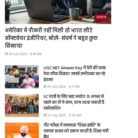
वायरल
अमेरिका में नौकरी नहीं मिली तो भारत लौटे
सॉफ्टवेयर इंजीनियर, बोले- संघर्ष ने बहुत कुछ
सिखाया
29 July 2026 - 8:00 PM
UGC NET Answer Key में देरी की वजह
पेपर लीक विवाद? लाखों उम्मीदवार कर रहे
इंतजार
26 July 2026 - 6:11 PM
SC छात्रों के लिए बड़ा अपडेट! 15 अगस्त से
पहले कर लें ये काम, वरना अटक सकती है
स्कॉलरशिप
22 July 2026 - 11:54 AM
नीट परीक्षा में सफलता “शिक्षा क्रांति” के
व्यापक प्रभाव को उजागर करती है: शिक्षा मंत्री
बैंस