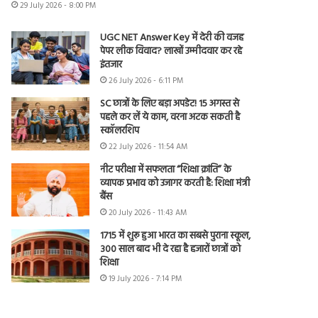
29 July 2026 - 8:00 PM
UGC NET Answer Key में देरी की वजह
पेपर लीक विवाद? लाखों उम्मीदवार कर रहे
इंतजार
26 July 2026 - 6:11 PM
SC छात्रों के लिए बड़ा अपडेट! 15 अगस्त से
पहले कर लें ये काम, वरना अटक सकती है
स्कॉलरशिप
22 July 2026 - 11:54 AM
नीट परीक्षा में सफलता “शिक्षा क्रांति” के
व्यापक प्रभाव को उजागर करती है: शिक्षा मंत्री
बैंस
20 July 2026 - 11:43 AM
1715 में शुरू हुआ भारत का सबसे पुराना स्कूल,
300 साल बाद भी दे रहा है हजारों छात्रों को
शिक्षा
19 July 2026 - 7:14 PM