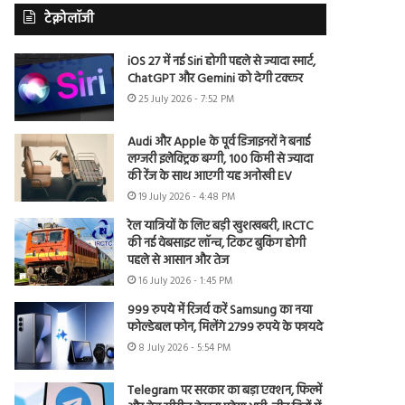
टेक्नोलॉजी
iOS 27 में नई Siri होगी पहले से ज्यादा स्मार्ट,
ChatGPT और Gemini को देगी टक्कर
25 July 2026 - 7:52 PM
Audi और Apple के पूर्व डिजाइनरों ने बनाई
लग्जरी इलेक्ट्रिक बग्गी, 100 किमी से ज्यादा
की रेंज के साथ आएगी यह अनोखी EV
19 July 2026 - 4:48 PM
रेल यात्रियों के लिए बड़ी खुशखबरी, IRCTC
की नई वेबसाइट लॉन्च, टिकट बुकिंग होगी
पहले से आसान और तेज
16 July 2026 - 1:45 PM
999 रुपये में रिजर्व करें Samsung का नया
फोल्डेबल फोन, मिलेंगे 2799 रुपये के फायदे
8 July 2026 - 5:54 PM
Telegram पर सरकार का बड़ा एक्शन, फिल्में