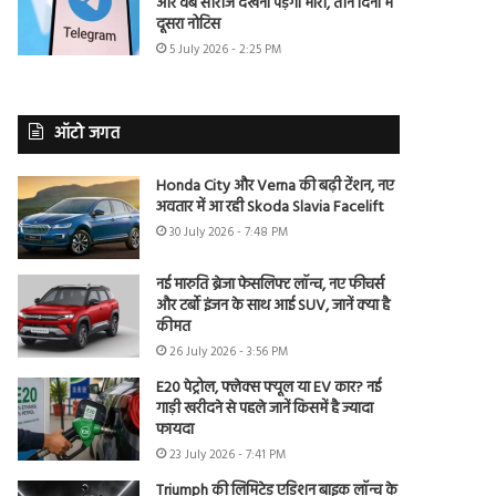
और वेब सीरीज देखना पड़ेगा भारी, तीन दिनों में
दूसरा नोटिस
5 July 2026 - 2:25 PM
ऑटो जगत
Honda City और Verna की बढ़ी टेंशन, नए
अवतार में आ रही Skoda Slavia Facelift
30 July 2026 - 7:48 PM
नई मारुति ब्रेजा फेसलिफ्ट लॉन्च, नए फीचर्स
और टर्बो इंजन के साथ आई SUV, जानें क्या है
कीमत
26 July 2026 - 3:56 PM
E20 पेट्रोल, फ्लेक्स फ्यूल या EV कार? नई
गाड़ी खरीदने से पहले जानें किसमें है ज्यादा
फायदा
23 July 2026 - 7:41 PM
Triumph की लिमिटेड एडिशन बाइक लॉन्च के