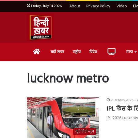
Friday, July 31 2026
About
Privacy Policy
Video
Li
Home
Live
बड़ी ख़बर
राष्ट्रीय
विदेश
राज्य
TV
lucknow metro
31 March 2026 - 
IPL फैंस के 
IPL 2026 Lucknow Met
यूटिलिटी न्यूज