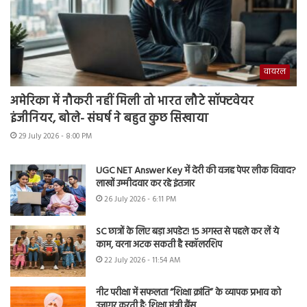
वायरल
अमेरिका में नौकरी नहीं मिली तो भारत लौटे सॉफ्टवेयर
इंजीनियर, बोले- संघर्ष ने बहुत कुछ सिखाया
29 July 2026 - 8:00 PM
UGC NET Answer Key में देरी की वजह पेपर लीक विवाद?
लाखों उम्मीदवार कर रहे इंतजार
26 July 2026 - 6:11 PM
SC छात्रों के लिए बड़ा अपडेट! 15 अगस्त से पहले कर लें ये
काम, वरना अटक सकती है स्कॉलरशिप
22 July 2026 - 11:54 AM
नीट परीक्षा में सफलता “शिक्षा क्रांति” के व्यापक प्रभाव को
उजागर करती है: शिक्षा मंत्री बैंस