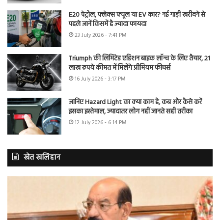
E20 पेट्रोल, फ्लेक्स फ्यूल या EV कार? नई गाड़ी खरीदने से
पहले जानें किसमें है ज्यादा फायदा
23 July 2026 - 7:41 PM
Triumph की लिमिटेड एडिशन बाइक लॉन्च के लिए तैयार, 21
लाख रुपये कीमत में मिलेंगे प्रीमियम फीचर्स
16 July 2026 - 3:17 PM
जानिए Hazard Light का क्या काम है, कब और कैसे करें
इसका इस्तेमाल, ज्यादातर लोग नहीं जानते सही तरीका
12 July 2026 - 6:14 PM
खेत खलिहान