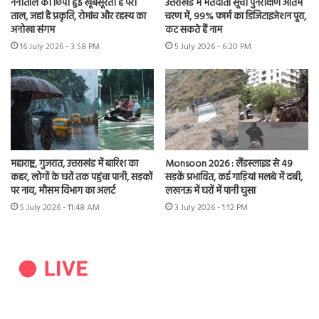
नैनीताल की छिपी हुई खूबसूरती है परी
उत्तराखंड में मतदाता सूची पुनरीक्षण अंतिम
ताल, जहां है प्रकृति, रोमांच और रहस्य का
चरण में, 99% फार्म का डिजिटाइजेशन पूरा,
अनोखा संगम
कट सकते हैं नाम
16 July 2026 - 3:58 PM
5 July 2026 - 6:20 PM
महाराष्ट्र, गुजरात, उत्तराखंड में बारिश का
Monsoon 2026 : लैंडस्लाइड से 49
कहर, लोगों के घरों तक पहुंचा पानी, सड़कों
सड़कें प्रभावित, कई गाड़ियां मलबे में दबी,
पर नाव, मौसम विभाग का अलर्ट
लखनऊ में घरों में पानी घुसा
5 July 2026 - 11:48 AM
3 July 2026 - 1:12 PM