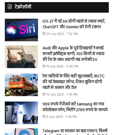
टेक्नोलॉजी
iOS 27 में नई Siri होगी पहले से ज्यादा स्मार्ट,
ChatGPT और Gemini को देगी टक्कर
25 July 2026 - 7:52 PM
Audi और Apple के पूर्व डिजाइनरों ने बनाई
लग्जरी इलेक्ट्रिक बग्गी, 100 किमी से ज्यादा
की रेंज के साथ आएगी यह अनोखी EV
19 July 2026 - 4:48 PM
रेल यात्रियों के लिए बड़ी खुशखबरी, IRCTC
की नई वेबसाइट लॉन्च, टिकट बुकिंग होगी
पहले से आसान और तेज
16 July 2026 - 1:45 PM
999 रुपये में रिजर्व करें Samsung का नया
फोल्डेबल फोन, मिलेंगे 2799 रुपये के फायदे
8 July 2026 - 5:54 PM
Telegram पर सरकार का बड़ा एक्शन, फिल्में