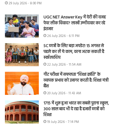
29 July 2026 - 8:00 PM
UGC NET Answer Key में देरी की वजह
पेपर लीक विवाद? लाखों उम्मीदवार कर रहे
इंतजार
26 July 2026 - 6:11 PM
SC छात्रों के लिए बड़ा अपडेट! 15 अगस्त से
पहले कर लें ये काम, वरना अटक सकती है
स्कॉलरशिप
22 July 2026 - 11:54 AM
नीट परीक्षा में सफलता “शिक्षा क्रांति” के
व्यापक प्रभाव को उजागर करती है: शिक्षा मंत्री
बैंस
20 July 2026 - 11:43 AM
1715 में शुरू हुआ भारत का सबसे पुराना स्कूल,
300 साल बाद भी दे रहा है हजारों छात्रों को
शिक्षा
19 July 2026 - 7:14 PM