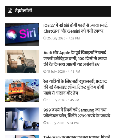
टेक्नोलॉजी
iOS 27 में नई Siri होगी पहले से ज्यादा स्मार्ट,
ChatGPT और Gemini को देगी टक्कर
25 July 2026 - 7:52 PM
Audi और Apple के पूर्व डिजाइनरों ने बनाई
लग्जरी इलेक्ट्रिक बग्गी, 100 किमी से ज्यादा
की रेंज के साथ आएगी यह अनोखी EV
19 July 2026 - 4:48 PM
रेल यात्रियों के लिए बड़ी खुशखबरी, IRCTC
की नई वेबसाइट लॉन्च, टिकट बुकिंग होगी
पहले से आसान और तेज
16 July 2026 - 1:45 PM
999 रुपये में रिजर्व करें Samsung का नया
फोल्डेबल फोन, मिलेंगे 2799 रुपये के फायदे
8 July 2026 - 5:54 PM
Telegram पर सरकार का बड़ा एक्शन, फिल्में