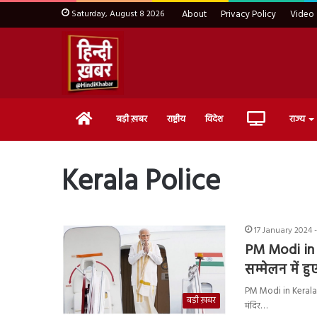
Saturday, August 8 2026
About
Privacy Policy
Video
Home
Live
बड़ी ख़बर
राष्ट्रीय
विदेश
राज्य
TV
Kerala Police
17 January 2024 
PM Modi in K
सम्मेलन में ह
PM Modi in Kerala: लो
बड़ी ख़बर
मंदिर…