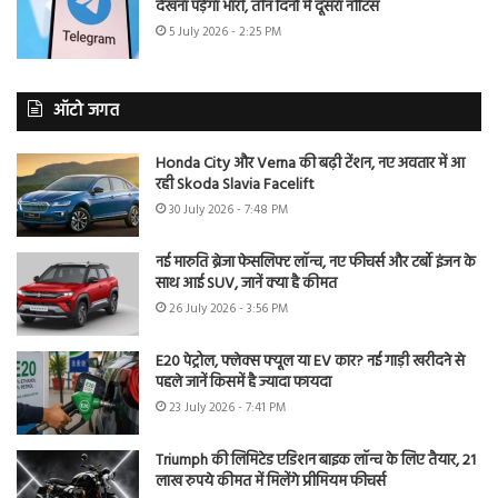
देखना पड़ेगा भारी, तीन दिनों में दूसरा नोटिस
5 July 2026 - 2:25 PM
ऑटो जगत
Honda City और Verna की बढ़ी टेंशन, नए अवतार में आ
रही Skoda Slavia Facelift
30 July 2026 - 7:48 PM
नई मारुति ब्रेजा फेसलिफ्ट लॉन्च, नए फीचर्स और टर्बो इंजन के
साथ आई SUV, जानें क्या है कीमत
26 July 2026 - 3:56 PM
E20 पेट्रोल, फ्लेक्स फ्यूल या EV कार? नई गाड़ी खरीदने से
पहले जानें किसमें है ज्यादा फायदा
23 July 2026 - 7:41 PM
Triumph की लिमिटेड एडिशन बाइक लॉन्च के लिए तैयार, 21
लाख रुपये कीमत में मिलेंगे प्रीमियम फीचर्स