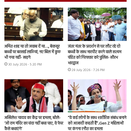
अमित शाह या तो जवाब दें या…., बेकसूर
जंतर मंतर के प्रदर्शन से घर लौट रहे दो
बच्चों पर बरसाई लाठियां, नए बिल में कुछ
बच्चों के साथ मारपीट करने वाले सत्यम
भी नया नहीं- खड़गे
पंडित को गिरफ्तार करे पुलिस- सौरभ
भारद्वाज
30 July 2026 - 5:20 PM
28 July 2026 - 7:26 PM
अखिलेश यादव का केंद्र पर हमला, बोले-
“वे कई लोगों के साथ शारीरिक संबंध बनाने
‘जो राम मंदिर का चंदा नहीं बचा पाए, वे पेपर
को आजादी कहती हैं”..Gen Z महिलाओं
कैसे बचाएंगे’
पर कंगना रनौत का हमला