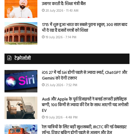
उजागर करती है: शिक्षा मंत्री बैंस
20 July 2026 - 11:43 AM
1715 में शुरू हुआ भारत का सबसे पुराना स्कूल, 300 साल बाद
भी दे रहा है हजारों छात्रों को शिक्षा
19 July 2026 - 7:14 PM
टेक्नोलॉजी
iOS 27 में नई Siri होगी पहले से ज्यादा स्मार्ट, ChatGPT और
Gemini को देगी टक्कर
25 July 2026 - 7:52 PM
Audi और Apple के पूर्व डिजाइनरों ने बनाई लग्जरी इलेक्ट्रिक
बग्गी, 100 किमी से ज्यादा की रेंज के साथ आएगी यह अनोखी
EV
19 July 2026 - 4:48 PM
रेल यात्रियों के लिए बड़ी खुशखबरी, IRCTC की नई वेबसाइट
लॉन्च, टिकट बुकिंग होगी पहले से आसान और तेज