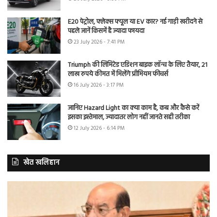
E20 पेट्रोल, फ्लेक्स फ्यूल या EV कार? नई गाड़ी खरीदने से
पहले जानें किसमें है ज्यादा फायदा
23 July 2026 - 7:41 PM
Triumph की लिमिटेड एडिशन बाइक लॉन्च के लिए तैयार, 21
लाख रुपये कीमत में मिलेंगे प्रीमियम फीचर्स
16 July 2026 - 3:17 PM
जानिए Hazard Light का क्या काम है, कब और कैसे करें
इसका इस्तेमाल, ज्यादातर लोग नहीं जानते सही तरीका
12 July 2026 - 6:14 PM
खेत खलिहान