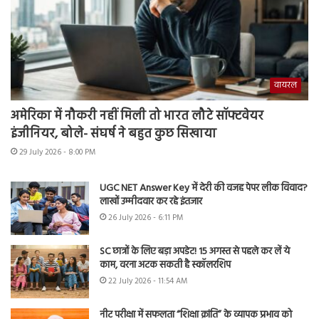
वायरल
अमेरिका में नौकरी नहीं मिली तो भारत लौटे सॉफ्टवेयर
इंजीनियर, बोले- संघर्ष ने बहुत कुछ सिखाया
29 July 2026 - 8:00 PM
UGC NET Answer Key में देरी की वजह पेपर लीक विवाद?
लाखों उम्मीदवार कर रहे इंतजार
26 July 2026 - 6:11 PM
SC छात्रों के लिए बड़ा अपडेट! 15 अगस्त से पहले कर लें ये
काम, वरना अटक सकती है स्कॉलरशिप
22 July 2026 - 11:54 AM
नीट परीक्षा में सफलता “शिक्षा क्रांति” के व्यापक प्रभाव को