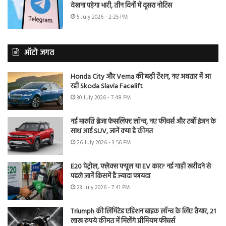
देखना पड़ेगा भारी, तीन दिनों में दूसरा नोटिस
5 July 2026 - 2:25 PM
ऑटो जगत
Honda City और Verna की बढ़ी टेंशन, नए अवतार में आ
रही Skoda Slavia Facelift
30 July 2026 - 7:48 PM
नई मारुति ब्रेजा फेसलिफ्ट लॉन्च, नए फीचर्स और टर्बो इंजन के
साथ आई SUV, जानें क्या है कीमत
26 July 2026 - 3:56 PM
E20 पेट्रोल, फ्लेक्स फ्यूल या EV कार? नई गाड़ी खरीदने से
पहले जानें किसमें है ज्यादा फायदा
23 July 2026 - 7:41 PM
Triumph की लिमिटेड एडिशन बाइक लॉन्च के लिए तैयार, 21
लाख रुपये कीमत में मिलेंगे प्रीमियम फीचर्स