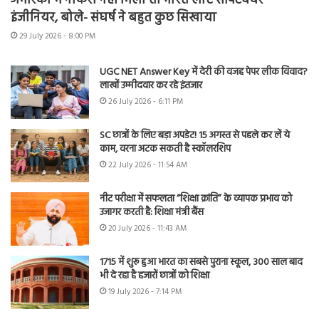
अमेरिका में नौकरी नहीं मिली तो भारत लौटे सॉफ्टवेयर
इंजीनियर, बोले- संघर्ष ने बहुत कुछ सिखाया
29 July 2026 - 8:00 PM
UGC NET Answer Key में देरी की वजह पेपर लीक विवाद?
लाखों उम्मीदवार कर रहे इंतजार
26 July 2026 - 6:11 PM
SC छात्रों के लिए बड़ा अपडेट! 15 अगस्त से पहले कर लें ये
काम, वरना अटक सकती है स्कॉलरशिप
22 July 2026 - 11:54 AM
नीट परीक्षा में सफलता “शिक्षा क्रांति” के व्यापक प्रभाव को
उजागर करती है: शिक्षा मंत्री बैंस
20 July 2026 - 11:43 AM
1715 में शुरू हुआ भारत का सबसे पुराना स्कूल, 300 साल बाद
भी दे रहा है हजारों छात्रों को शिक्षा
19 July 2026 - 7:14 PM