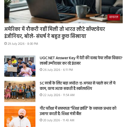
वायरल
अमेरिका में नौकरी नहीं मिली तो भारत लौटे सॉफ्टवेयर
इंजीनियर, बोले- संघर्ष ने बहुत कुछ सिखाया
29 July 2026 - 8:00 PM
UGC NET Answer Key में देरी की वजह पेपर लीक विवाद?
लाखों उम्मीदवार कर रहे इंतजार
26 July 2026 - 6:11 PM
SC छात्रों के लिए बड़ा अपडेट! 15 अगस्त से पहले कर लें ये
काम, वरना अटक सकती है स्कॉलरशिप
22 July 2026 - 11:54 AM
नीट परीक्षा में सफलता “शिक्षा क्रांति” के व्यापक प्रभाव को
उजागर करती है: शिक्षा मंत्री बैंस
20 July 2026 - 11:43 AM