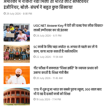
अमेरिका में नौकरी नहीं मिली तो भारत लौटे सॉफ्टवेयर
इंजीनियर, बोले- संघर्ष ने बहुत कुछ सिखाया
29 July 2026 - 8:00 PM
UGC NET Answer Key में देरी की वजह पेपर लीक विवाद?
लाखों उम्मीदवार कर रहे इंतजार
26 July 2026 - 6:11 PM
SC छात्रों के लिए बड़ा अपडेट! 15 अगस्त से पहले कर लें ये
काम, वरना अटक सकती है स्कॉलरशिप
22 July 2026 - 11:54 AM
नीट परीक्षा में सफलता “शिक्षा क्रांति” के व्यापक प्रभाव को
उजागर करती है: शिक्षा मंत्री बैंस
20 July 2026 - 11:43 AM
1715 में शुरू हुआ भारत का सबसे पुराना स्कूल, 300 साल बाद
भी दे रहा है हजारों छात्रों को शिक्षा
19 July 2026 - 7:14 PM