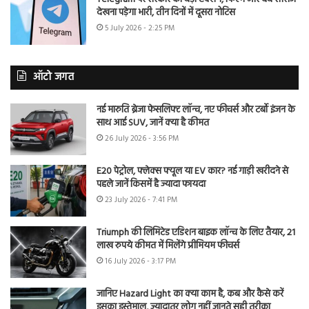
देखना पड़ेगा भारी, तीन दिनों में दूसरा नोटिस
5 July 2026 - 2:25 PM
ऑटो जगत
नई मारुति ब्रेजा फेसलिफ्ट लॉन्च, नए फीचर्स और टर्बो इंजन के
साथ आई SUV, जानें क्या है कीमत
26 July 2026 - 3:56 PM
E20 पेट्रोल, फ्लेक्स फ्यूल या EV कार? नई गाड़ी खरीदने से
पहले जानें किसमें है ज्यादा फायदा
23 July 2026 - 7:41 PM
Triumph की लिमिटेड एडिशन बाइक लॉन्च के लिए तैयार, 21
लाख रुपये कीमत में मिलेंगे प्रीमियम फीचर्स
16 July 2026 - 3:17 PM
जानिए Hazard Light का क्या काम है, कब और कैसे करें
इसका इस्तेमाल, ज्यादातर लोग नहीं जानते सही तरीका