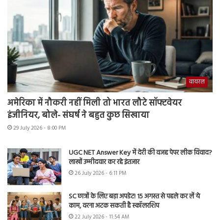
वायरल
अमेरिका में नौकरी नहीं मिली तो भारत लौटे सॉफ्टवेयर
इंजीनियर, बोले- संघर्ष ने बहुत कुछ सिखाया
29 July 2026 - 8:00 PM
UGC NET Answer Key में देरी की वजह पेपर लीक विवाद?
लाखों उम्मीदवार कर रहे इंतजार
26 July 2026 - 6:11 PM
SC छात्रों के लिए बड़ा अपडेट! 15 अगस्त से पहले कर लें ये
काम, वरना अटक सकती है स्कॉलरशिप
22 July 2026 - 11:54 AM