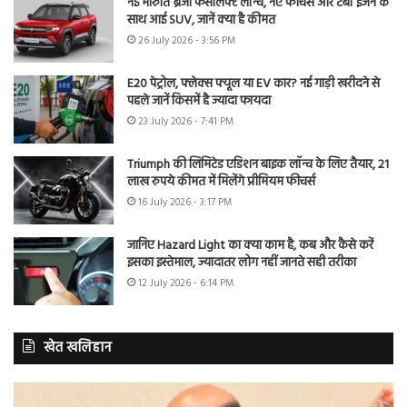
नई मारुति ब्रेजा फेसलिफ्ट लॉन्च, नए फीचर्स और टर्बो इंजन के
साथ आई SUV, जानें क्या है कीमत
26 July 2026 - 3:56 PM
E20 पेट्रोल, फ्लेक्स फ्यूल या EV कार? नई गाड़ी खरीदने से
पहले जानें किसमें है ज्यादा फायदा
23 July 2026 - 7:41 PM
Triumph की लिमिटेड एडिशन बाइक लॉन्च के लिए तैयार, 21
लाख रुपये कीमत में मिलेंगे प्रीमियम फीचर्स
16 July 2026 - 3:17 PM
जानिए Hazard Light का क्या काम है, कब और कैसे करें
इसका इस्तेमाल, ज्यादातर लोग नहीं जानते सही तरीका
12 July 2026 - 6:14 PM
खेत खलिहान