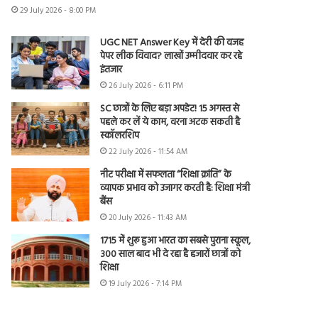
29 July 2026 - 8:00 PM
UGC NET Answer Key में देरी की वजह
पेपर लीक विवाद? लाखों उम्मीदवार कर रहे
इंतजार
26 July 2026 - 6:11 PM
SC छात्रों के लिए बड़ा अपडेट! 15 अगस्त से
पहले कर लें ये काम, वरना अटक सकती है
स्कॉलरशिप
22 July 2026 - 11:54 AM
नीट परीक्षा में सफलता “शिक्षा क्रांति” के
व्यापक प्रभाव को उजागर करती है: शिक्षा मंत्री
बैंस
20 July 2026 - 11:43 AM
1715 में शुरू हुआ भारत का सबसे पुराना स्कूल,
300 साल बाद भी दे रहा है हजारों छात्रों को
शिक्षा
19 July 2026 - 7:14 PM