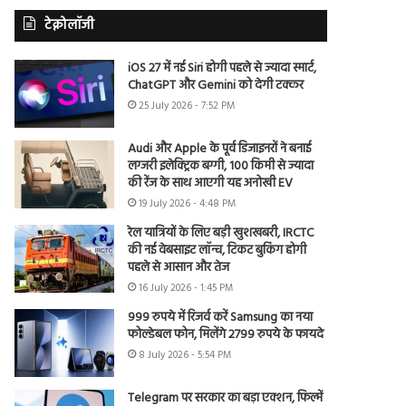
टेक्नोलॉजी
iOS 27 में नई Siri होगी पहले से ज्यादा स्मार्ट,
ChatGPT और Gemini को देगी टक्कर
25 July 2026 - 7:52 PM
Audi और Apple के पूर्व डिजाइनरों ने बनाई
लग्जरी इलेक्ट्रिक बग्गी, 100 किमी से ज्यादा
की रेंज के साथ आएगी यह अनोखी EV
19 July 2026 - 4:48 PM
रेल यात्रियों के लिए बड़ी खुशखबरी, IRCTC
की नई वेबसाइट लॉन्च, टिकट बुकिंग होगी
पहले से आसान और तेज
16 July 2026 - 1:45 PM
999 रुपये में रिजर्व करें Samsung का नया
फोल्डेबल फोन, मिलेंगे 2799 रुपये के फायदे
8 July 2026 - 5:54 PM
Telegram पर सरकार का बड़ा एक्शन, फिल्में