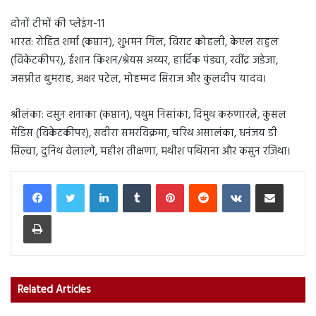
दोनों टीमों की प्लेइंग-11
भारत: रोहित शर्मा (कप्तान), शुभमन गिल, विराट कोहली, केएल राहुल
(विकेटकीपर), ईशान किशन/श्रेयस अय्यर, हार्दिक पंड्या, रवींद्र जडेजा,
जसप्रीत बुमराह, अक्षर पटेल, मोहम्मद सिराज और कुलदीप यादव।
श्रीलंका: दसुन शनाका (कप्तान),​​​​​ पथुम निसांका, दिमुथ करुणारत्ने, कुसल
मेंडिस (विकेटकीपर), सदीरा समरविक्रमा, चरिथ असालंका, धनंजय डी
सिल्वा, दुनिथ वेलाल्गे, महीश तीक्षणा, मथीश पथिराना और कसुन रजिथा।
LinkedIn
Tumblr
Pinterest
Reddit
VKontakte
Share via Email
Print
Related Articles