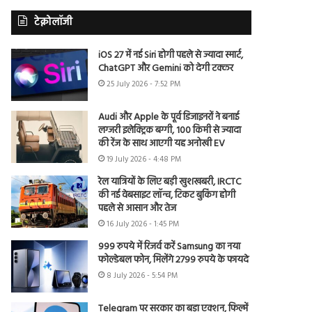
टेक्नोलॉजी
iOS 27 में नई Siri होगी पहले से ज्यादा स्मार्ट,
ChatGPT और Gemini को देगी टक्कर
25 July 2026 - 7:52 PM
Audi और Apple के पूर्व डिजाइनरों ने बनाई
लग्जरी इलेक्ट्रिक बग्गी, 100 किमी से ज्यादा
की रेंज के साथ आएगी यह अनोखी EV
19 July 2026 - 4:48 PM
रेल यात्रियों के लिए बड़ी खुशखबरी, IRCTC
की नई वेबसाइट लॉन्च, टिकट बुकिंग होगी
पहले से आसान और तेज
16 July 2026 - 1:45 PM
999 रुपये में रिजर्व करें Samsung का नया
फोल्डेबल फोन, मिलेंगे 2799 रुपये के फायदे
8 July 2026 - 5:54 PM
Telegram पर सरकार का बड़ा एक्शन, फिल्में