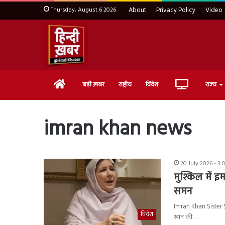
Thursday, August 6 2026
About
Privacy Policy
Video
Home
Live
बड़ी ख़बर
राष्ट्रीय
विदेश
राज्य
TV
imran khan news
20 July 2026 - 3:
मुश्किल में 
समन
Imran Khan Sister Su
विदेश
खान की…