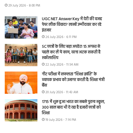
29 July 2026 - 8:00 PM
UGC NET Answer Key में देरी की वजह
पेपर लीक विवाद? लाखों उम्मीदवार कर रहे
इंतजार
26 July 2026 - 6:11 PM
SC छात्रों के लिए बड़ा अपडेट! 15 अगस्त से
पहले कर लें ये काम, वरना अटक सकती है
स्कॉलरशिप
22 July 2026 - 11:54 AM
नीट परीक्षा में सफलता “शिक्षा क्रांति” के
व्यापक प्रभाव को उजागर करती है: शिक्षा मंत्री
बैंस
20 July 2026 - 11:43 AM
1715 में शुरू हुआ भारत का सबसे पुराना स्कूल,
300 साल बाद भी दे रहा है हजारों छात्रों को
शिक्षा
19 July 2026 - 7:14 PM