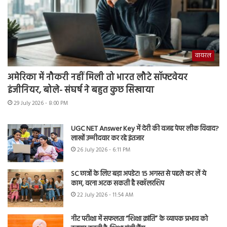
वायरल
अमेरिका में नौकरी नहीं मिली तो भारत लौटे सॉफ्टवेयर
इंजीनियर, बोले- संघर्ष ने बहुत कुछ सिखाया
29 July 2026 - 8:00 PM
UGC NET Answer Key में देरी की वजह पेपर लीक विवाद?
लाखों उम्मीदवार कर रहे इंतजार
26 July 2026 - 6:11 PM
SC छात्रों के लिए बड़ा अपडेट! 15 अगस्त से पहले कर लें ये
काम, वरना अटक सकती है स्कॉलरशिप
22 July 2026 - 11:54 AM
नीट परीक्षा में सफलता “शिक्षा क्रांति” के व्यापक प्रभाव को