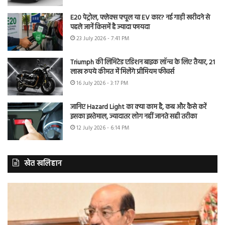
E20 पेट्रोल, फ्लेक्स फ्यूल या EV कार? नई गाड़ी खरीदने से
पहले जानें किसमें है ज्यादा फायदा
23 July 2026 - 7:41 PM
Triumph की लिमिटेड एडिशन बाइक लॉन्च के लिए तैयार, 21
लाख रुपये कीमत में मिलेंगे प्रीमियम फीचर्स
16 July 2026 - 3:17 PM
जानिए Hazard Light का क्या काम है, कब और कैसे करें
इसका इस्तेमाल, ज्यादातर लोग नहीं जानते सही तरीका
12 July 2026 - 6:14 PM
खेत खलिहान