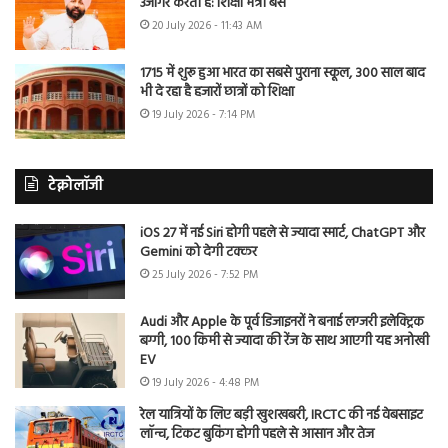
उजागर करती है: शिक्षा मंत्री बैंस
20 July 2026 - 11:43 AM
1715 में शुरू हुआ भारत का सबसे पुराना स्कूल, 300 साल बाद
भी दे रहा है हजारों छात्रों को शिक्षा
19 July 2026 - 7:14 PM
टेक्नोलॉजी
iOS 27 में नई Siri होगी पहले से ज्यादा स्मार्ट, ChatGPT और
Gemini को देगी टक्कर
25 July 2026 - 7:52 PM
Audi और Apple के पूर्व डिजाइनरों ने बनाई लग्जरी इलेक्ट्रिक
बग्गी, 100 किमी से ज्यादा की रेंज के साथ आएगी यह अनोखी
EV
19 July 2026 - 4:48 PM
रेल यात्रियों के लिए बड़ी खुशखबरी, IRCTC की नई वेबसाइट
लॉन्च, टिकट बुकिंग होगी पहले से आसान और तेज