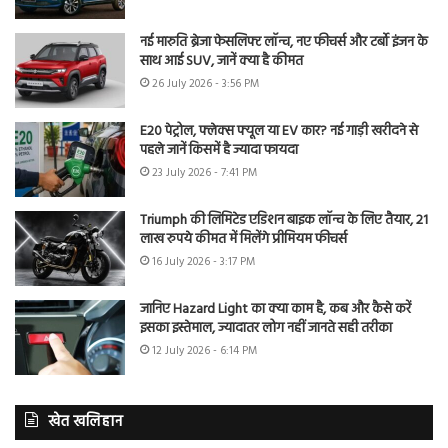
नई मारुति ब्रेजा फेसलिफ्ट लॉन्च, नए फीचर्स और टर्बो इंजन के
साथ आई SUV, जानें क्या है कीमत
26 July 2026 - 3:56 PM
E20 पेट्रोल, फ्लेक्स फ्यूल या EV कार? नई गाड़ी खरीदने से
पहले जानें किसमें है ज्यादा फायदा
23 July 2026 - 7:41 PM
Triumph की लिमिटेड एडिशन बाइक लॉन्च के लिए तैयार, 21
लाख रुपये कीमत में मिलेंगे प्रीमियम फीचर्स
16 July 2026 - 3:17 PM
जानिए Hazard Light का क्या काम है, कब और कैसे करें
इसका इस्तेमाल, ज्यादातर लोग नहीं जानते सही तरीका
12 July 2026 - 6:14 PM
खेत खलिहान