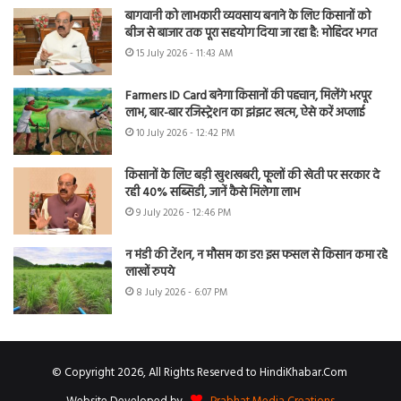
बागवानी को लाभकारी व्यवसाय बनाने के लिए किसानों को
बीज से बाजार तक पूरा सहयोग दिया जा रहा है: मोहिंदर भगत
15 July 2026 - 11:43 AM
Farmers ID Card बनेगा किसानों की पहचान, मिलेंगे भरपूर
लाभ, बार-बार रजिस्ट्रेशन का झंझट खत्म, ऐसे करें अप्लाई
10 July 2026 - 12:42 PM
किसानों के लिए बड़ी खुशखबरी, फूलों की खेती पर सरकार दे
रही 40% सब्सिडी, जानें कैसे मिलेगा लाभ
9 July 2026 - 12:46 PM
न मंडी की टेंशन, न मौसम का डर! इस फसल से किसान कमा रहे
लाखों रुपये
8 July 2026 - 6:07 PM
© Copyright 2026, All Rights Reserved to HindiKhabar.Com