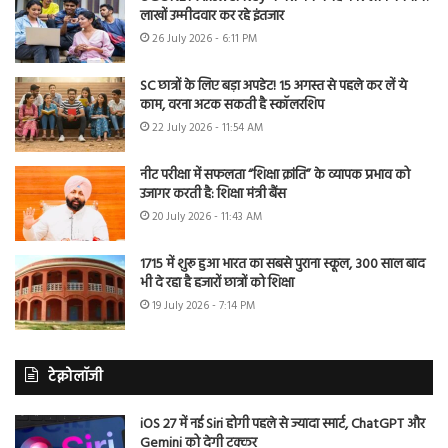
लाखों उम्मीदवार कर रहे इंतजार
26 July 2026 - 6:11 PM
SC छात्रों के लिए बड़ा अपडेट! 15 अगस्त से पहले कर लें ये
काम, वरना अटक सकती है स्कॉलरशिप
22 July 2026 - 11:54 AM
नीट परीक्षा में सफलता “शिक्षा क्रांति” के व्यापक प्रभाव को
उजागर करती है: शिक्षा मंत्री बैंस
20 July 2026 - 11:43 AM
1715 में शुरू हुआ भारत का सबसे पुराना स्कूल, 300 साल बाद
भी दे रहा है हजारों छात्रों को शिक्षा
19 July 2026 - 7:14 PM
टेक्नोलॉजी
iOS 27 में नई Siri होगी पहले से ज्यादा स्मार्ट, ChatGPT और
Gemini को देगी टक्कर