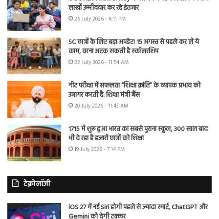
लाखों उम्मीदवार कर रहे इंतजार
26 July 2026 - 6:11 PM
SC छात्रों के लिए बड़ा अपडेट! 15 अगस्त से पहले कर लें ये
काम, वरना अटक सकती है स्कॉलरशिप
22 July 2026 - 11:54 AM
नीट परीक्षा में सफलता “शिक्षा क्रांति” के व्यापक प्रभाव को
उजागर करती है: शिक्षा मंत्री बैंस
20 July 2026 - 11:43 AM
1715 में शुरू हुआ भारत का सबसे पुराना स्कूल, 300 साल बाद
भी दे रहा है हजारों छात्रों को शिक्षा
19 July 2026 - 7:14 PM
टेक्नोलॉजी
iOS 27 में नई Siri होगी पहले से ज्यादा स्मार्ट, ChatGPT और
Gemini को देगी टक्कर