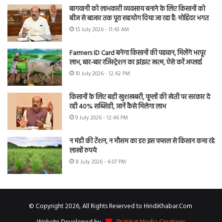
बागवानी को लाभकारी व्यवसाय बनाने के लिए किसानों को
बीज से बाजार तक पूरा सहयोग दिया जा रहा है: मोहिंदर भगत
15 July 2026 - 11:43 AM
Farmers ID Card बनेगा किसानों की पहचान, मिलेंगे भरपूर
लाभ, बार-बार रजिस्ट्रेशन का झंझट खत्म, ऐसे करें अप्लाई
10 July 2026 - 12:42 PM
किसानों के लिए बड़ी खुशखबरी, फूलों की खेती पर सरकार दे
रही 40% सब्सिडी, जानें कैसे मिलेगा लाभ
9 July 2026 - 12:46 PM
न मंडी की टेंशन, न मौसम का डर! इस फसल से किसान कमा रहे
लाखों रुपये
8 July 2026 - 6:07 PM
© Copyright 2026, All Rights Reserved to HindiKhabar.Com