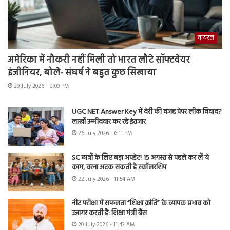
वायरल
अमेरिका में नौकरी नहीं मिली तो भारत लौटे सॉफ्टवेयर
इंजीनियर, बोले- संघर्ष ने बहुत कुछ सिखाया
29 July 2026 - 8:00 PM
UGC NET Answer Key में देरी की वजह पेपर लीक विवाद?
लाखों उम्मीदवार कर रहे इंतजार
26 July 2026 - 6:11 PM
SC छात्रों के लिए बड़ा अपडेट! 15 अगस्त से पहले कर लें ये
काम, वरना अटक सकती है स्कॉलरशिप
22 July 2026 - 11:54 AM
नीट परीक्षा में सफलता “शिक्षा क्रांति” के व्यापक प्रभाव को
उजागर करती है: शिक्षा मंत्री बैंस
20 July 2026 - 11:43 AM