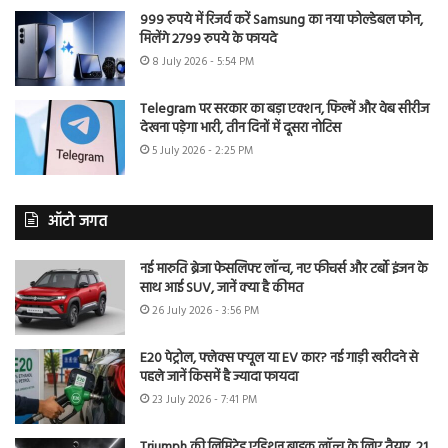
999 रुपये में रिजर्व करें Samsung का नया फोल्डेबल फोन,
मिलेंगे 2799 रुपये के फायदे
8 July 2026 - 5:54 PM
Telegram पर सरकार का बड़ा एक्शन, फिल्में और वेब सीरीज
देखना पड़ेगा भारी, तीन दिनों में दूसरा नोटिस
5 July 2026 - 2:25 PM
ऑटो जगत
नई मारुति ब्रेजा फेसलिफ्ट लॉन्च, नए फीचर्स और टर्बो इंजन के
साथ आई SUV, जानें क्या है कीमत
26 July 2026 - 3:56 PM
E20 पेट्रोल, फ्लेक्स फ्यूल या EV कार? नई गाड़ी खरीदने से
पहले जानें किसमें है ज्यादा फायदा
23 July 2026 - 7:41 PM
Triumph की लिमिटेड एडिशन बाइक लॉन्च के लिए तैयार, 21