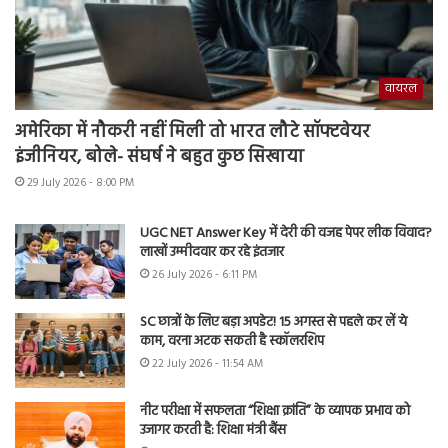
वायरल
अमेरिका में नौकरी नहीं मिली तो भारत लौटे सॉफ्टवेयर
इंजीनियर, बोले- संघर्ष ने बहुत कुछ सिखाया
29 July 2026 - 8:00 PM
UGC NET Answer Key में देरी की वजह पेपर लीक विवाद?
लाखों उम्मीदवार कर रहे इंतजार
26 July 2026 - 6:11 PM
SC छात्रों के लिए बड़ा अपडेट! 15 अगस्त से पहले कर लें ये
काम, वरना अटक सकती है स्कॉलरशिप
22 July 2026 - 11:54 AM
नीट परीक्षा में सफलता “शिक्षा क्रांति” के व्यापक प्रभाव को
उजागर करती है: शिक्षा मंत्री बैंस