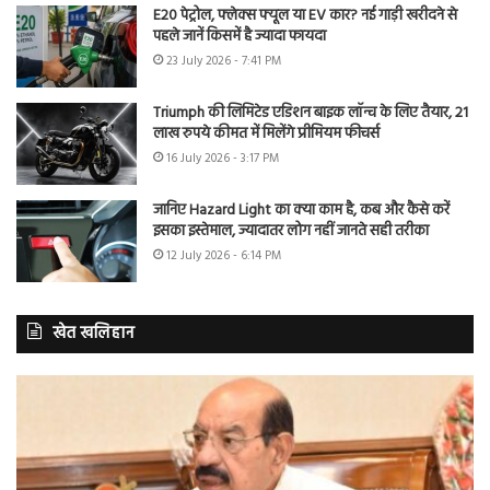
E20 पेट्रोल, फ्लेक्स फ्यूल या EV कार? नई गाड़ी खरीदने से
पहले जानें किसमें है ज्यादा फायदा
23 July 2026 - 7:41 PM
Triumph की लिमिटेड एडिशन बाइक लॉन्च के लिए तैयार, 21
लाख रुपये कीमत में मिलेंगे प्रीमियम फीचर्स
16 July 2026 - 3:17 PM
जानिए Hazard Light का क्या काम है, कब और कैसे करें
इसका इस्तेमाल, ज्यादातर लोग नहीं जानते सही तरीका
12 July 2026 - 6:14 PM
खेत खलिहान