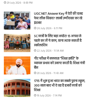
29 July 2026 - 8:00 PM
UGC NET Answer Key में देरी की वजह
पेपर लीक विवाद? लाखों उम्मीदवार कर रहे
इंतजार
26 July 2026 - 6:11 PM
SC छात्रों के लिए बड़ा अपडेट! 15 अगस्त से
पहले कर लें ये काम, वरना अटक सकती है
स्कॉलरशिप
22 July 2026 - 11:54 AM
नीट परीक्षा में सफलता “शिक्षा क्रांति” के
व्यापक प्रभाव को उजागर करती है: शिक्षा मंत्री
बैंस
20 July 2026 - 11:43 AM
1715 में शुरू हुआ भारत का सबसे पुराना स्कूल,
300 साल बाद भी दे रहा है हजारों छात्रों को
शिक्षा
19 July 2026 - 7:14 PM