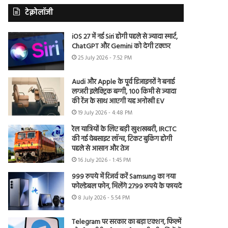
टेक्नोलॉजी
iOS 27 में नई Siri होगी पहले से ज्यादा स्मार्ट,
ChatGPT और Gemini को देगी टक्कर
25 July 2026 - 7:52 PM
Audi और Apple के पूर्व डिजाइनरों ने बनाई
लग्जरी इलेक्ट्रिक बग्गी, 100 किमी से ज्यादा
की रेंज के साथ आएगी यह अनोखी EV
19 July 2026 - 4:48 PM
रेल यात्रियों के लिए बड़ी खुशखबरी, IRCTC
की नई वेबसाइट लॉन्च, टिकट बुकिंग होगी
पहले से आसान और तेज
16 July 2026 - 1:45 PM
999 रुपये में रिजर्व करें Samsung का नया
फोल्डेबल फोन, मिलेंगे 2799 रुपये के फायदे
8 July 2026 - 5:54 PM
Telegram पर सरकार का बड़ा एक्शन, फिल्में