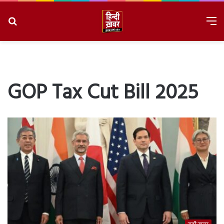
Search
M
for
8/8/2026, 6:03:46 AM
GOP Tax Cut Bill 2025