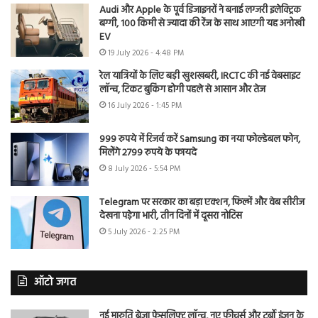
Audi और Apple के पूर्व डिजाइनरों ने बनाई लग्जरी इलेक्ट्रिक
बग्गी, 100 किमी से ज्यादा की रेंज के साथ आएगी यह अनोखी
EV
19 July 2026 - 4:48 PM
रेल यात्रियों के लिए बड़ी खुशखबरी, IRCTC की नई वेबसाइट
लॉन्च, टिकट बुकिंग होगी पहले से आसान और तेज
16 July 2026 - 1:45 PM
999 रुपये में रिजर्व करें Samsung का नया फोल्डेबल फोन,
मिलेंगे 2799 रुपये के फायदे
8 July 2026 - 5:54 PM
Telegram पर सरकार का बड़ा एक्शन, फिल्में और वेब सीरीज
देखना पड़ेगा भारी, तीन दिनों में दूसरा नोटिस
5 July 2026 - 2:25 PM
ऑटो जगत
नई मारुति ब्रेजा फेसलिफ्ट लॉन्च, नए फीचर्स और टर्बो इंजन के