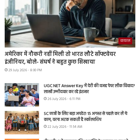
वायरल
अमेरिका में नौकरी नहीं मिली तो भारत लौटे सॉफ्टवेयर
इंजीनियर, बोले- संघर्ष ने बहुत कुछ सिखाया
29 July 2026 - 8:00 PM
UGC NET Answer Key में देरी की वजह पेपर लीक विवाद?
लाखों उम्मीदवार कर रहे इंतजार
26 July 2026 - 6:11 PM
SC छात्रों के लिए बड़ा अपडेट! 15 अगस्त से पहले कर लें ये
काम, वरना अटक सकती है स्कॉलरशिप
22 July 2026 - 11:54 AM