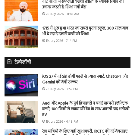
नीट परीक्षा में सफलता “शिक्षा क्रांति” के व्यापक प्रभाव को
उजागर करती है: शिक्षा मंत्री बैंस
20 July 2026 - 11:43 AM
1715 में शुरू हुआ भारत का सबसे पुराना स्कूल, 300 साल बाद
भी दे रहा है हजारों छात्रों को शिक्षा
19 July 2026 - 7:14 PM
टेक्नोलॉजी
iOS 27 में नई Siri होगी पहले से ज्यादा स्मार्ट, ChatGPT और
Gemini को देगी टक्कर
25 July 2026 - 7:52 PM
Audi और Apple के पूर्व डिजाइनरों ने बनाई लग्जरी इलेक्ट्रिक
बग्गी, 100 किमी से ज्यादा की रेंज के साथ आएगी यह अनोखी
EV
19 July 2026 - 4:48 PM
रेल यात्रियों के लिए बड़ी खुशखबरी, IRCTC की नई वेबसाइट