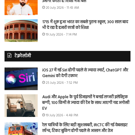
उजागर करती है: शिक्षा मंत्री बैंस
20 July 2026 - 11:43 AM
1715 में शुरू हुआ भारत का सबसे पुराना स्कूल, 300 साल बाद
भी दे रहा है हजारों छात्रों को शिक्षा
19 July 2026 - 7:14 PM
टेक्नोलॉजी
iOS 27 में नई Siri होगी पहले से ज्यादा स्मार्ट, ChatGPT और
Gemini को देगी टक्कर
25 July 2026 - 7:52 PM
Audi और Apple के पूर्व डिजाइनरों ने बनाई लग्जरी इलेक्ट्रिक
बग्गी, 100 किमी से ज्यादा की रेंज के साथ आएगी यह अनोखी
EV
19 July 2026 - 4:48 PM
रेल यात्रियों के लिए बड़ी खुशखबरी, IRCTC की नई वेबसाइट
लॉन्च, टिकट बुकिंग होगी पहले से आसान और तेज