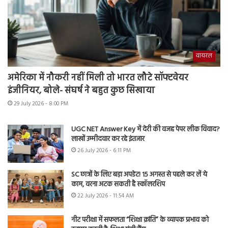
वायरल
अमेरिका में नौकरी नहीं मिली तो भारत लौटे सॉफ्टवेयर
इंजीनियर, बोले- संघर्ष ने बहुत कुछ सिखाया
29 July 2026 - 8:00 PM
UGC NET Answer Key में देरी की वजह पेपर लीक विवाद?
लाखों उम्मीदवार कर रहे इंतजार
26 July 2026 - 6:11 PM
SC छात्रों के लिए बड़ा अपडेट! 15 अगस्त से पहले कर लें ये
काम, वरना अटक सकती है स्कॉलरशिप
22 July 2026 - 11:54 AM
नीट परीक्षा में सफलता “शिक्षा क्रांति” के व्यापक प्रभाव को