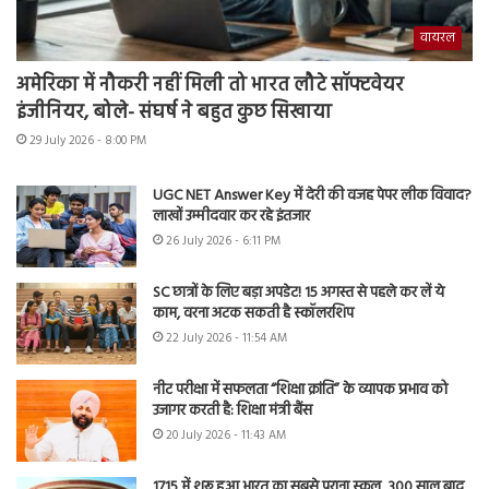
वायरल
अमेरिका में नौकरी नहीं मिली तो भारत लौटे सॉफ्टवेयर
इंजीनियर, बोले- संघर्ष ने बहुत कुछ सिखाया
29 July 2026 - 8:00 PM
UGC NET Answer Key में देरी की वजह पेपर लीक विवाद?
लाखों उम्मीदवार कर रहे इंतजार
26 July 2026 - 6:11 PM
SC छात्रों के लिए बड़ा अपडेट! 15 अगस्त से पहले कर लें ये
काम, वरना अटक सकती है स्कॉलरशिप
22 July 2026 - 11:54 AM
नीट परीक्षा में सफलता “शिक्षा क्रांति” के व्यापक प्रभाव को
उजागर करती है: शिक्षा मंत्री बैंस
20 July 2026 - 11:43 AM
1715 में शुरू हुआ भारत का सबसे पुराना स्कूल, 300 साल बाद