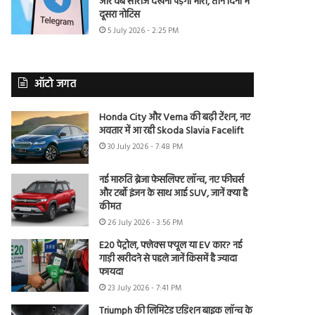
और वेब सीरीज देखना पड़ेगा भारी, तीन दिनों में
दूसरा नोटिस
5 July 2026 - 2:25 PM
ऑटो जगत
Honda City और Verna की बढ़ी टेंशन, नए
अवतार में आ रही Skoda Slavia Facelift
30 July 2026 - 7:48 PM
नई मारुति ब्रेजा फेसलिफ्ट लॉन्च, नए फीचर्स
और टर्बो इंजन के साथ आई SUV, जानें क्या है
कीमत
26 July 2026 - 3:56 PM
E20 पेट्रोल, फ्लेक्स फ्यूल या EV कार? नई
गाड़ी खरीदने से पहले जानें किसमें है ज्यादा
फायदा
23 July 2026 - 7:41 PM
Triumph की लिमिटेड एडिशन बाइक लॉन्च के