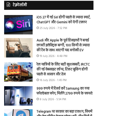
टेक्नोलॉजी
iOS 27 में नई Siri होगी पहले से ज्यादा स्मार्ट,
ChatGPT और Gemini को देगी टक्कर
25 July 2026 - 7:52 PM
Audi और Apple के पूर्व डिजाइनरों ने बनाई
लग्जरी इलेक्ट्रिक बग्गी, 100 किमी से ज्यादा
की रेंज के साथ आएगी यह अनोखी EV
19 July 2026 - 4:48 PM
रेल यात्रियों के लिए बड़ी खुशखबरी, IRCTC
की नई वेबसाइट लॉन्च, टिकट बुकिंग होगी
पहले से आसान और तेज
16 July 2026 - 1:45 PM
999 रुपये में रिजर्व करें Samsung का नया
फोल्डेबल फोन, मिलेंगे 2799 रुपये के फायदे
8 July 2026 - 5:54 PM
Telegram पर सरकार का बड़ा एक्शन, फिल्में