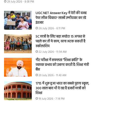
29 July 2026 - 8:00 PM
UGC NET Answer Key में देरी की वजह
पेपर लीक विवाद? लाखों उम्मीदवार कर रहे
इंतजार
26 July 2026 - 6:11 PM
SC छात्रों के लिए बड़ा अपडेट! 15 अगस्त से
पहले कर लें ये काम, वरना अटक सकती है
स्कॉलरशिप
22 July 2026 - 11:54 AM
नीट परीक्षा में सफलता “शिक्षा क्रांति” के
व्यापक प्रभाव को उजागर करती है: शिक्षा मंत्री
बैंस
20 July 2026 - 11:43 AM
1715 में शुरू हुआ भारत का सबसे पुराना स्कूल,
300 साल बाद भी दे रहा है हजारों छात्रों को
शिक्षा
19 July 2026 - 7:14 PM