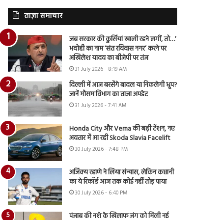
ताज़ा समाचार
जब सरकार की कुर्सियां खाली रहने लगीं, तो…’
भदोही का नाम ‘संत रविदास नगर’ करने पर
अखिलेश यादव का बीजेपी पर तंज
31 July 2026 - 8:19 AM
दिल्ली में आज बरसेंगे बादल या निकलेगी धूप?
जानें मौसम विभाग का ताजा अपडेट
31 July 2026 - 7:41 AM
Honda City और Verna की बढ़ी टेंशन, नए
अवतार में आ रही Skoda Slavia Facelift
30 July 2026 - 7:48 PM
अजिंक्य रहाणे ने लिया संन्यास, लेकिन कप्तानी
का ये रिकॉर्ड आज तक कोई नहीं तोड़ पाया
30 July 2026 - 6:40 PM
पंजाब की नशे के खिलाफ जंग को मिली नई