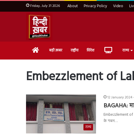
Friday, July 31 2026
About
Privacy Policy
Video
Li
Home
Live
बड़ी ख़बर
राष्ट्रीय
विदेश
राज्य
TV
Embezzlement of Lak
12 January 2024 
BAGAHA: माइक
Embezzlement of Lakh
के गबन…
राज्य