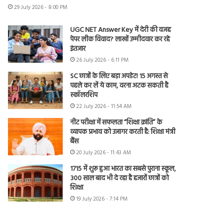
29 July 2026 - 8:00 PM
UGC NET Answer Key में देरी की वजह
पेपर लीक विवाद? लाखों उम्मीदवार कर रहे
इंतजार
26 July 2026 - 6:11 PM
SC छात्रों के लिए बड़ा अपडेट! 15 अगस्त से
पहले कर लें ये काम, वरना अटक सकती है
स्कॉलरशिप
22 July 2026 - 11:54 AM
नीट परीक्षा में सफलता “शिक्षा क्रांति” के
व्यापक प्रभाव को उजागर करती है: शिक्षा मंत्री
बैंस
20 July 2026 - 11:43 AM
1715 में शुरू हुआ भारत का सबसे पुराना स्कूल,
300 साल बाद भी दे रहा है हजारों छात्रों को
शिक्षा
19 July 2026 - 7:14 PM