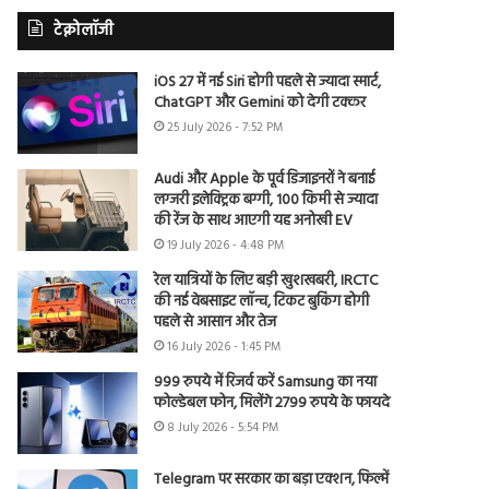
टेक्नोलॉजी
iOS 27 में नई Siri होगी पहले से ज्यादा स्मार्ट,
ChatGPT और Gemini को देगी टक्कर
25 July 2026 - 7:52 PM
Audi और Apple के पूर्व डिजाइनरों ने बनाई
लग्जरी इलेक्ट्रिक बग्गी, 100 किमी से ज्यादा
की रेंज के साथ आएगी यह अनोखी EV
19 July 2026 - 4:48 PM
रेल यात्रियों के लिए बड़ी खुशखबरी, IRCTC
की नई वेबसाइट लॉन्च, टिकट बुकिंग होगी
पहले से आसान और तेज
16 July 2026 - 1:45 PM
999 रुपये में रिजर्व करें Samsung का नया
फोल्डेबल फोन, मिलेंगे 2799 रुपये के फायदे
8 July 2026 - 5:54 PM
Telegram पर सरकार का बड़ा एक्शन, फिल्में