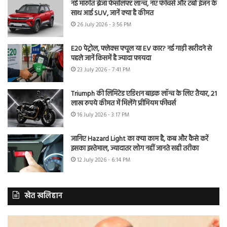
नई मारुति ब्रेजा फेसलिफ्ट लॉन्च, नए फीचर्स और टर्बो इंजन के
साथ आई SUV, जानें क्या है कीमत
26 July 2026 - 3:56 PM
E20 पेट्रोल, फ्लेक्स फ्यूल या EV कार? नई गाड़ी खरीदने से
पहले जानें किसमें है ज्यादा फायदा
23 July 2026 - 7:41 PM
Triumph की लिमिटेड एडिशन बाइक लॉन्च के लिए तैयार, 21
लाख रुपये कीमत में मिलेंगे प्रीमियम फीचर्स
16 July 2026 - 3:17 PM
जानिए Hazard Light का क्या काम है, कब और कैसे करें
इसका इस्तेमाल, ज्यादातर लोग नहीं जानते सही तरीका
12 July 2026 - 6:14 PM
खेत खलिहान