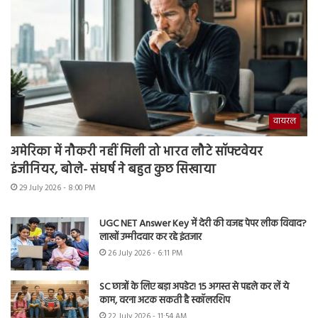
वायरल
अमेरिका में नौकरी नहीं मिली तो भारत लौटे सॉफ्टवेयर
इंजीनियर, बोले- संघर्ष ने बहुत कुछ सिखाया
29 July 2026 - 8:00 PM
UGC NET Answer Key में देरी की वजह पेपर लीक विवाद?
लाखों उम्मीदवार कर रहे इंतजार
26 July 2026 - 6:11 PM
SC छात्रों के लिए बड़ा अपडेट! 15 अगस्त से पहले कर लें ये
काम, वरना अटक सकती है स्कॉलरशिप
22 July 2026 - 11:54 AM