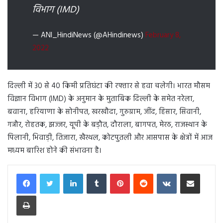
विभाग (IMD)
— ANI_HindiNews (@AHindinews)
February 8,
2022
दिल्ली में 30 से 40 किमी प्रतिघंटा की रफ्तार से हवा चलेगी। भारत मौसम
विज्ञान विभाग (IMD) के अनुमान के मुताबिक दिल्ली के समेत नरेला,
बवाना, हरियाणा के सोनीपत, खरखौदा, गुरुग्राम, जींद, हिसार, सिवानी,
गन्नौर, रोहतक, झज्जर, यूपी के बड़ौत, दौराला, बागपत, मेरठ, राजस्थान के
पिलानी, भिवाड़ी, तिजारा, खैरथल, कोटपुतली और आसपास के क्षेत्रों में आज
मध्यम बारिश होने की संभावना है।
LinkedIn
Tumblr
Pinterest
Reddit
VKontakte
Share via Email
Print