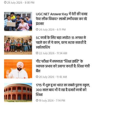
29 July 2026 - 8:00 PM
UGC NET Answer Key में देरी की वजह
पेपर लीक विवाद? लाखों उम्मीदवार कर रहे
इंतजार
26 July 2026 - 6:11 PM
SC छात्रों के लिए बड़ा अपडेट! 15 अगस्त से
पहले कर लें ये काम, वरना अटक सकती है
स्कॉलरशिप
22 July 2026 - 11:54 AM
नीट परीक्षा में सफलता “शिक्षा क्रांति” के
व्यापक प्रभाव को उजागर करती है: शिक्षा मंत्री
बैंस
20 July 2026 - 11:43 AM
1715 में शुरू हुआ भारत का सबसे पुराना स्कूल,
300 साल बाद भी दे रहा है हजारों छात्रों को
शिक्षा
19 July 2026 - 7:14 PM