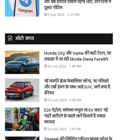
और वेब सीरीज देखना पड़ेगा भारी, तीन दिनों में
दूसरा नोटिस
5 July 2026 - 2:25 PM
ऑटो जगत
Honda City और Verna की बढ़ी टेंशन, नए
अवतार में आ रही Skoda Slavia Facelift
30 July 2026 - 7:48 PM
नई मारुति ब्रेजा फेसलिफ्ट लॉन्च, नए फीचर्स
और टर्बो इंजन के साथ आई SUV, जानें क्या है
कीमत
26 July 2026 - 3:56 PM
E20 पेट्रोल, फ्लेक्स फ्यूल या EV कार? नई
गाड़ी खरीदने से पहले जानें किसमें है ज्यादा
फायदा
23 July 2026 - 7:41 PM
Triumph की लिमिटेड एडिशन बाइक लॉन्च के