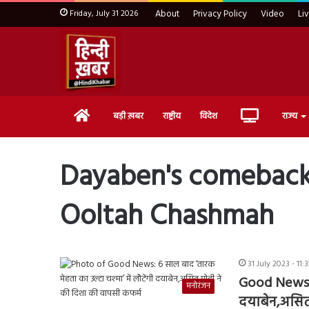
Friday, July 31 2026
About
Privacy Policy
Video
Li
Home
Live
बड़ी ख़बर
राष्ट्रीय
विदेश
राज्य
TV
Dayaben's comeback
Ooltah Chashmah
31 July 2023 - 11
Good News: 6
मनोरंजन
दयाबेन,असित 