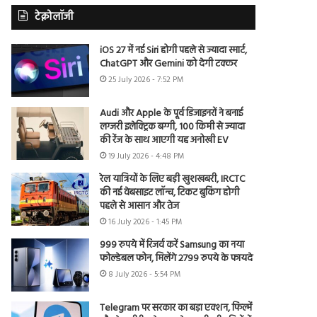
टेक्नोलॉजी
iOS 27 में नई Siri होगी पहले से ज्यादा स्मार्ट,
ChatGPT और Gemini को देगी टक्कर
25 July 2026 - 7:52 PM
Audi और Apple के पूर्व डिजाइनरों ने बनाई
लग्जरी इलेक्ट्रिक बग्गी, 100 किमी से ज्यादा
की रेंज के साथ आएगी यह अनोखी EV
19 July 2026 - 4:48 PM
रेल यात्रियों के लिए बड़ी खुशखबरी, IRCTC
की नई वेबसाइट लॉन्च, टिकट बुकिंग होगी
पहले से आसान और तेज
16 July 2026 - 1:45 PM
999 रुपये में रिजर्व करें Samsung का नया
फोल्डेबल फोन, मिलेंगे 2799 रुपये के फायदे
8 July 2026 - 5:54 PM
Telegram पर सरकार का बड़ा एक्शन, फिल्में