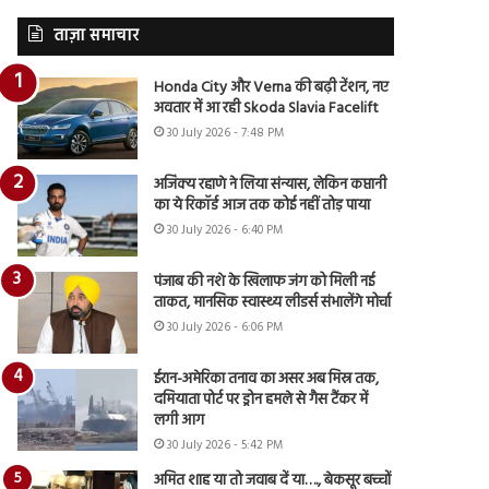
ताज़ा समाचार
Honda City और Verna की बढ़ी टेंशन, नए
अवतार में आ रही Skoda Slavia Facelift
30 July 2026 - 7:48 PM
अजिंक्य रहाणे ने लिया संन्यास, लेकिन कप्तानी
का ये रिकॉर्ड आज तक कोई नहीं तोड़ पाया
30 July 2026 - 6:40 PM
पंजाब की नशे के खिलाफ जंग को मिली नई
ताकत, मानसिक स्वास्थ्य लीडर्स संभालेंगे मोर्चा
30 July 2026 - 6:06 PM
ईरान-अमेरिका तनाव का असर अब मिस्र तक,
दमियाता पोर्ट पर ड्रोन हमले से गैस टैंकर में
लगी आग
30 July 2026 - 5:42 PM
अमित शाह या तो जवाब दें या…., बेकसूर बच्चों