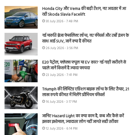
Honda City और Verna की बढ़ी टेंशन, नए अवतार में आ
रही Skoda Slavia Facelift
30 July 2026 - 7:48 PM
नई मारुति ब्रेजा फेसलिफ्ट लॉन्च, नए फीचर्स और टर्बो इंजन के
साथ आई SUV, जानें क्या है कीमत
26 July 2026 - 3:56 PM
E20 पेट्रोल, फ्लेक्स फ्यूल या EV कार? नई गाड़ी खरीदने से
पहले जानें किसमें है ज्यादा फायदा
23 July 2026 - 7:41 PM
Triumph की लिमिटेड एडिशन बाइक लॉन्च के लिए तैयार, 21
लाख रुपये कीमत में मिलेंगे प्रीमियम फीचर्स
16 July 2026 - 3:17 PM
जानिए Hazard Light का क्या काम है, कब और कैसे करें
इसका इस्तेमाल, ज्यादातर लोग नहीं जानते सही तरीका
12 July 2026 - 6:14 PM