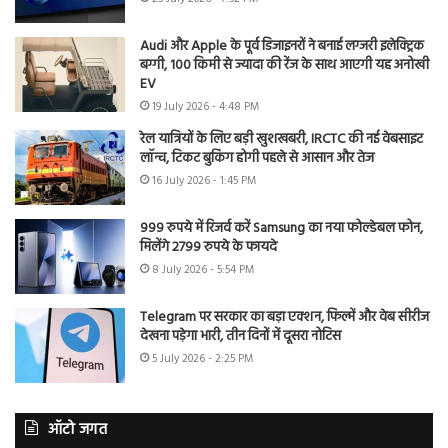
Audi और Apple के पूर्व डिजाइनरों ने बनाई लग्जरी इलेक्ट्रिक
बग्गी, 100 किमी से ज्यादा की रेंज के साथ आएगी यह अनोखी
EV
19 July 2026 - 4:48 PM
रेल यात्रियों के लिए बड़ी खुशखबरी, IRCTC की नई वेबसाइट
लॉन्च, टिकट बुकिंग होगी पहले से आसान और तेज
16 July 2026 - 1:45 PM
999 रुपये में रिजर्व करें Samsung का नया फोल्डेबल फोन,
मिलेंगे 2799 रुपये के फायदे
8 July 2026 - 5:54 PM
Telegram पर सरकार का बड़ा एक्शन, फिल्में और वेब सीरीज
देखना पड़ेगा भारी, तीन दिनों में दूसरा नोटिस
5 July 2026 - 2:25 PM
ऑटो जगत