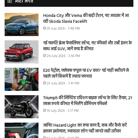
ऑटो जगत
Honda City और Verna की बढ़ी टेंशन, नए अवतार में आ
रही Skoda Slavia Facelift
30 July 2026 - 7:48 PM
नई मारुति ब्रेजा फेसलिफ्ट लॉन्च, नए फीचर्स और टर्बो इंजन के
साथ आई SUV, जानें क्या है कीमत
26 July 2026 - 3:56 PM
E20 पेट्रोल, फ्लेक्स फ्यूल या EV कार? नई गाड़ी खरीदने से
पहले जानें किसमें है ज्यादा फायदा
23 July 2026 - 7:41 PM
Triumph की लिमिटेड एडिशन बाइक लॉन्च के लिए तैयार, 21
लाख रुपये कीमत में मिलेंगे प्रीमियम फीचर्स
16 July 2026 - 3:17 PM
जानिए Hazard Light का क्या काम है, कब और कैसे करें
इसका इस्तेमाल, ज्यादातर लोग नहीं जानते सही तरीका