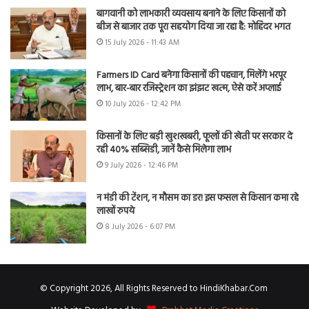
बागवानी को लाभकारी व्यवसाय बनाने के लिए किसानों को
बीज से बाजार तक पूरा सहयोग दिया जा रहा है: मोहिंदर भगत
15 July 2026 - 11:43 AM
Farmers ID Card बनेगा किसानों की पहचान, मिलेंगे भरपूर
लाभ, बार-बार रजिस्ट्रेशन का झंझट खत्म, ऐसे करें अप्लाई
10 July 2026 - 12:42 PM
किसानों के लिए बड़ी खुशखबरी, फूलों की खेती पर सरकार दे
रही 40% सब्सिडी, जानें कैसे मिलेगा लाभ
9 July 2026 - 12:46 PM
न मंडी की टेंशन, न मौसम का डर! इस फसल से किसान कमा रहे
लाखों रुपये
8 July 2026 - 6:07 PM
© Copyright 2026, All Rights Reserved to HindiKhabar.Com