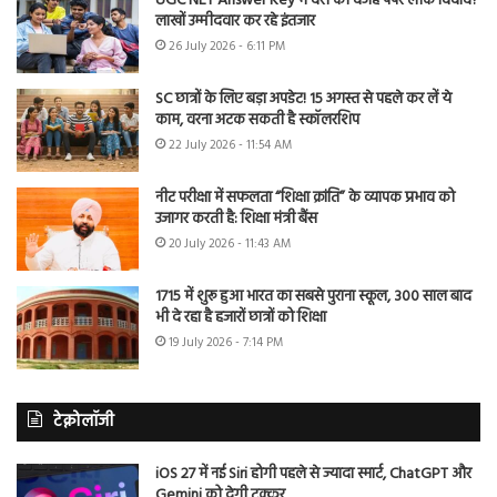
UGC NET Answer Key में देरी की वजह पेपर लीक विवाद?
लाखों उम्मीदवार कर रहे इंतजार
26 July 2026 - 6:11 PM
SC छात्रों के लिए बड़ा अपडेट! 15 अगस्त से पहले कर लें ये
काम, वरना अटक सकती है स्कॉलरशिप
22 July 2026 - 11:54 AM
नीट परीक्षा में सफलता “शिक्षा क्रांति” के व्यापक प्रभाव को
उजागर करती है: शिक्षा मंत्री बैंस
20 July 2026 - 11:43 AM
1715 में शुरू हुआ भारत का सबसे पुराना स्कूल, 300 साल बाद
भी दे रहा है हजारों छात्रों को शिक्षा
19 July 2026 - 7:14 PM
टेक्नोलॉजी
iOS 27 में नई Siri होगी पहले से ज्यादा स्मार्ट, ChatGPT और
Gemini को देगी टक्कर