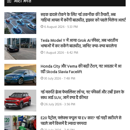
ऑटो जगत
सड़क हादसे रोकने के लिए नई तकनीक की तैयारी, अब
गाड़ियां आपस में करेंगी बातचीत, ड्राइवर को पहले मिलेगा अलर्ट
6 August 2026 - 5:33 PM
Tesla Model Y में आया Grok AI फीचर, अब भारतीय
भाषाओं में कर सकेंगे बातचीत, जानिए क्या-क्या बदलेगा
1 August 2026 - 6:42 PM
Honda City और Verna की बढ़ी टेंशन, नए अवतार में आ
रही Skoda Slavia Facelift
30 July 2026 - 7:48 PM
नई मारुति ब्रेजा फेसलिफ्ट लॉन्च, नए फीचर्स और टर्बो इंजन के
साथ आई SUV, जानें क्या है कीमत
26 July 2026 - 3:56 PM
E20 पेट्रोल, फ्लेक्स फ्यूल या EV कार? नई गाड़ी खरीदने से
पहले जानें किसमें है ज्यादा फायदा