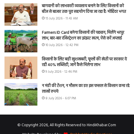
बागवानी को लाभकारी व्यवसाय बनाने के लिए किसानों को
बीज से बाजार तक पूरा सहयोग दिया जा रहा है: मोहिंदर भगत
15 July 2026 - 11:43 AM
Farmers ID Card बनेगा किसानों की पहचान, मिलेंगे भरपूर
लाभ, बार-बार रजिस्ट्रेशन का झंझट खत्म, ऐसे करें अप्लाई
10 July 2026 - 12:42 PM
किसानों के लिए बड़ी खुशखबरी, फूलों की खेती पर सरकार दे
रही 40% सब्सिडी, जानें कैसे मिलेगा लाभ
9 July 2026 - 12:46 PM
न मंडी की टेंशन, न मौसम का डर! इस फसल से किसान कमा रहे
लाखों रुपये
8 July 2026 - 6:07 PM
© Copyright 2026, All Rights Reserved to HindiKhabar.Com