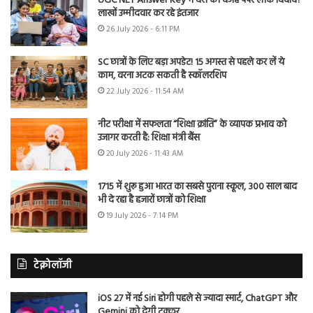
UGC NET Answer Key में देरी की वजह पेपर लीक विवाद?
लाखों उम्मीदवार कर रहे इंतजार
26 July 2026 - 6:11 PM
SC छात्रों के लिए बड़ा अपडेट! 15 अगस्त से पहले कर लें ये
काम, वरना अटक सकती है स्कॉलरशिप
22 July 2026 - 11:54 AM
नीट परीक्षा में सफलता “शिक्षा क्रांति” के व्यापक प्रभाव को
उजागर करती है: शिक्षा मंत्री बैंस
20 July 2026 - 11:43 AM
1715 में शुरू हुआ भारत का सबसे पुराना स्कूल, 300 साल बाद
भी दे रहा है हजारों छात्रों को शिक्षा
19 July 2026 - 7:14 PM
टेक्नोलॉजी
iOS 27 में नई Siri होगी पहले से ज्यादा स्मार्ट, ChatGPT और
Gemini को देगी टक्कर