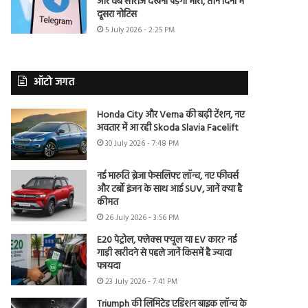
और वेब सीरीज देखना पड़ेगा भारी, तीन दिनों में
दूसरा नोटिस
5 July 2026 - 2:25 PM
ऑटो जगत
Honda City और Verna की बढ़ी टेंशन, नए
अवतार में आ रही Skoda Slavia Facelift
30 July 2026 - 7:48 PM
नई मारुति ब्रेजा फेसलिफ्ट लॉन्च, नए फीचर्स
और टर्बो इंजन के साथ आई SUV, जानें क्या है
कीमत
26 July 2026 - 3:56 PM
E20 पेट्रोल, फ्लेक्स फ्यूल या EV कार? नई
गाड़ी खरीदने से पहले जानें किसमें है ज्यादा
फायदा
23 July 2026 - 7:41 PM
Triumph की लिमिटेड एडिशन बाइक लॉन्च के