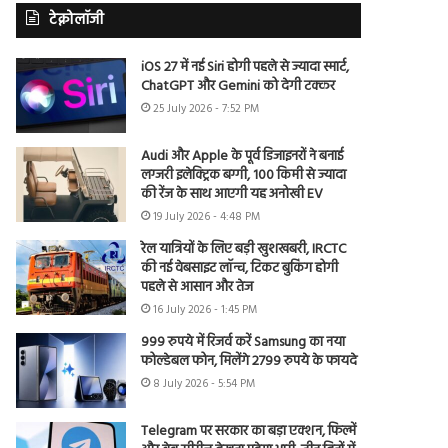
टेक्नोलॉजी
iOS 27 में नई Siri होगी पहले से ज्यादा स्मार्ट,
ChatGPT और Gemini को देगी टक्कर
25 July 2026 - 7:52 PM
Audi और Apple के पूर्व डिजाइनरों ने बनाई
लग्जरी इलेक्ट्रिक बग्गी, 100 किमी से ज्यादा
की रेंज के साथ आएगी यह अनोखी EV
19 July 2026 - 4:48 PM
रेल यात्रियों के लिए बड़ी खुशखबरी, IRCTC
की नई वेबसाइट लॉन्च, टिकट बुकिंग होगी
पहले से आसान और तेज
16 July 2026 - 1:45 PM
999 रुपये में रिजर्व करें Samsung का नया
फोल्डेबल फोन, मिलेंगे 2799 रुपये के फायदे
8 July 2026 - 5:54 PM
Telegram पर सरकार का बड़ा एक्शन, फिल्में