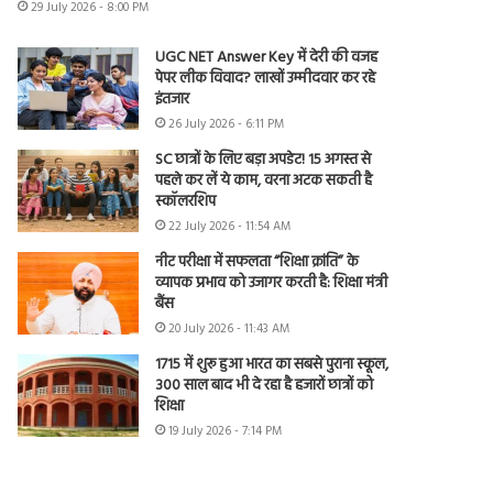
29 July 2026 - 8:00 PM
UGC NET Answer Key में देरी की वजह
पेपर लीक विवाद? लाखों उम्मीदवार कर रहे
इंतजार
26 July 2026 - 6:11 PM
SC छात्रों के लिए बड़ा अपडेट! 15 अगस्त से
पहले कर लें ये काम, वरना अटक सकती है
स्कॉलरशिप
22 July 2026 - 11:54 AM
नीट परीक्षा में सफलता “शिक्षा क्रांति” के
व्यापक प्रभाव को उजागर करती है: शिक्षा मंत्री
बैंस
20 July 2026 - 11:43 AM
1715 में शुरू हुआ भारत का सबसे पुराना स्कूल,
300 साल बाद भी दे रहा है हजारों छात्रों को
शिक्षा
19 July 2026 - 7:14 PM