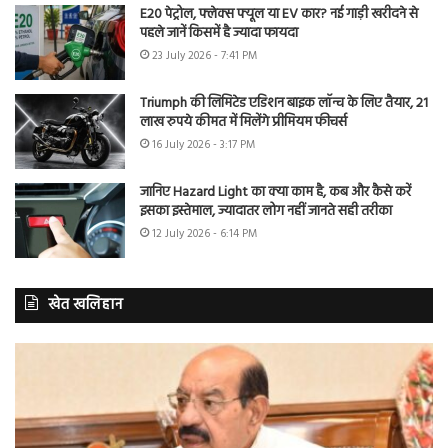
E20 पेट्रोल, फ्लेक्स फ्यूल या EV कार? नई गाड़ी खरीदने से
पहले जानें किसमें है ज्यादा फायदा
23 July 2026 - 7:41 PM
Triumph की लिमिटेड एडिशन बाइक लॉन्च के लिए तैयार, 21
लाख रुपये कीमत में मिलेंगे प्रीमियम फीचर्स
16 July 2026 - 3:17 PM
जानिए Hazard Light का क्या काम है, कब और कैसे करें
इसका इस्तेमाल, ज्यादातर लोग नहीं जानते सही तरीका
12 July 2026 - 6:14 PM
खेत खलिहान