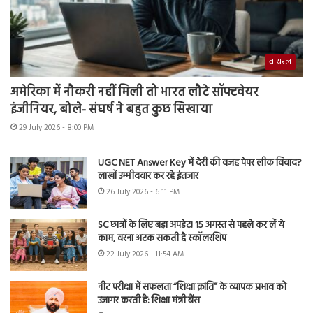
वायरल
अमेरिका में नौकरी नहीं मिली तो भारत लौटे सॉफ्टवेयर
इंजीनियर, बोले- संघर्ष ने बहुत कुछ सिखाया
29 July 2026 - 8:00 PM
UGC NET Answer Key में देरी की वजह पेपर लीक विवाद?
लाखों उम्मीदवार कर रहे इंतजार
26 July 2026 - 6:11 PM
SC छात्रों के लिए बड़ा अपडेट! 15 अगस्त से पहले कर लें ये
काम, वरना अटक सकती है स्कॉलरशिप
22 July 2026 - 11:54 AM
नीट परीक्षा में सफलता “शिक्षा क्रांति” के व्यापक प्रभाव को
उजागर करती है: शिक्षा मंत्री बैंस