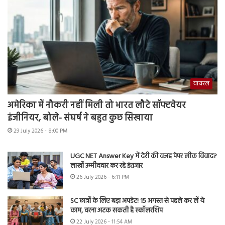
वायरल
अमेरिका में नौकरी नहीं मिली तो भारत लौटे सॉफ्टवेयर
इंजीनियर, बोले- संघर्ष ने बहुत कुछ सिखाया
29 July 2026 - 8:00 PM
UGC NET Answer Key में देरी की वजह पेपर लीक विवाद?
लाखों उम्मीदवार कर रहे इंतजार
26 July 2026 - 6:11 PM
SC छात्रों के लिए बड़ा अपडेट! 15 अगस्त से पहले कर लें ये
काम, वरना अटक सकती है स्कॉलरशिप
22 July 2026 - 11:54 AM